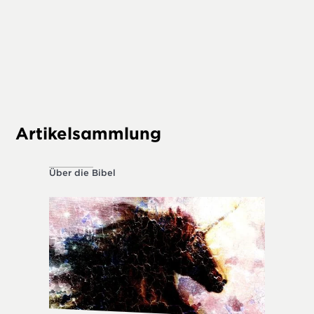
zitierte
diesen T
Altes T
Prophet
Artikelsammlung
Über die Bibel
Über die 