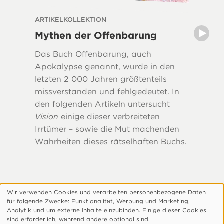
ARTIKELKOLLEKTION
ARTIKEL
Mythen der Offenbarung
Vor d
der Si
Das Buch Offenbarung, auch
Wie sah
Apokalypse genannt, wurde in den
Christu
letzten 2 000 Jahren größtenteils
und da
missverstanden und fehlgedeutet. In
das The
den folgenden Artikeln untersucht
Videos, 
Vision
einige dieser verbreiteten
Irrtümer – sowie die Mut machenden
Wahrheiten dieses rätselhaften Buchs.
Wir verwenden Cookies und verarbeiten personenbezogene Daten
Verwendung
für folgende Zwecke: Funktionalitӓt, Werbung und Marketing,
personenbezogener
Footer
Über Uns
Datenschutzerklärung
Analytik und um externe Inhalte einzubinden. Einige dieser Cookies
sind erforderlich, wӓhrend andere optional sind.
Daten
Cookie-Einstellungen Anpassen