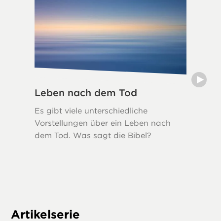
Leben nach dem Tod
Traue
Es gibt viele unterschiedliche
Trauer i
Vorstellungen über ein Leben nach
Reaktion
dem Tod. Was sagt die Bibel?
auch bi
sogar Go
Trost u
an, das
ist, so
Artikelserie