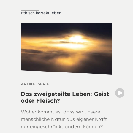
Ethisch korrekt leben
Über die 
ARTIKELSERIE
ARTIKEL
Das zweigeteilte Leben: Geist
Das Ge
oder Fleisch?
die Sc
Woher kommt es, dass wir unsere
Die Aut
menschliche Natur aus eigener Kraft
verwiese
nur eingeschränkt ändern können?
auf die 