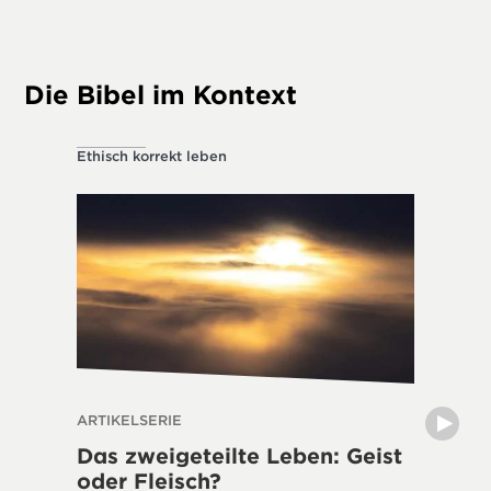
Die Bibel im Kontext
Ethisch korrekt leben
Ethisch k
ARTIKELSERIE
THE DIVI
Das zweigeteilte Leben: Geist
Lässt 
oder Fleisch?
Natur 