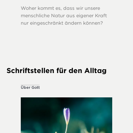
Woher kommt es, dass wir unsere
Die Fruc
menschliche Natur aus eigener Kraft
entsche
nur eingeschränkt ändern können?
Überwin
Tendenz
Schriftstellen für den Alltag
Über Gott
Ethisch k