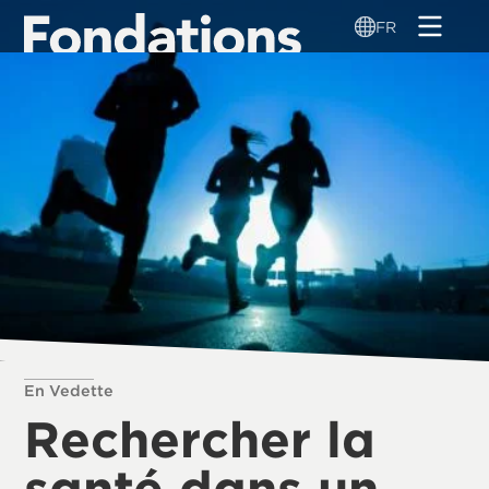
Aller
FR
au
contenu
principal
En Vedette
Rechercher la
santé dans un