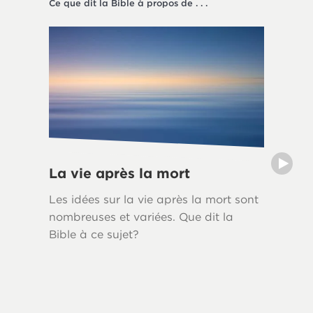
Ce que dit la Bible à propos de . . .
La société
La vie après la mort
Le deu
Les idées sur la vie après la mort sont
Le deui
nombreuses et variées. Que dit la
naturell
Bible à ce sujet?
tout le
bibliqu
Bible of
reconna
seuleme