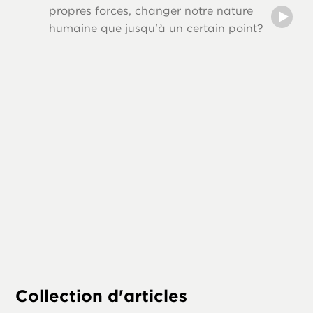
Les aut
propres forces, changer notre nature
comme J
humaine que jusqu'à un certain point?
et citai
Cette sé
que l’o
« la loi,
Collection d'articles