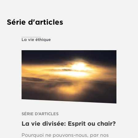
tempora
Série d'articles
La vie éthique
À propos 
SÉRIE D’ARTICLES
SÉRIE D’
La vie divisée: Esprit ou chair?
La Loi
Écrits
Pourquoi ne pouvons-nous, par nos