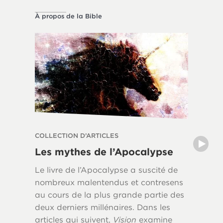
À propos de la Bible
À propos 
COLLECTION D’ARTICLES
COLLECT
Les mythes de l’Apocalypse
L’héri
Le livre de l’Apocalypse a suscité de
L’influe
nombreux malentendus et contresens
chrétien
au cours de la plus grande partie des
occiden
deux derniers millénaires. Dans les
par les 
articles qui suivent,
Vision
examine
Mais ave