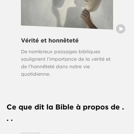
Vérité et honnêteté
Mots 
De nombreux passages bibliques
The Bibl
soulignent l’importance de la vérité et
which w
de l’honnêteté dans notre vie
supply t
quotidienne.
of scri
to us in
world.
Ce que dit la Bible à propos de .
. .