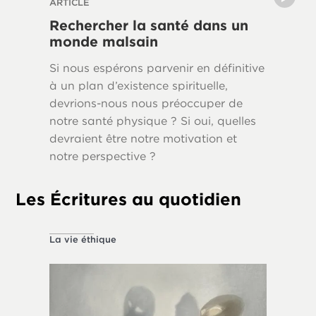
ARTICLE
SÉRIE D’
Rechercher la santé dans un
La vie
monde malsain
Pourquo
Si nous espérons parvenir en définitive
propres
à un plan d’existence spirituelle,
humaine
devrions-nous nous préoccuper de
notre santé physique ? Si oui, quelles
devraient être notre motivation et
notre perspective ?
Les Écritures au quotidien
La vie éthique
À propos