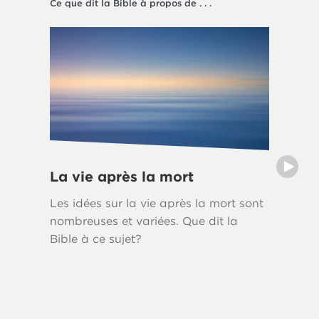
Ce que dit la Bible à propos de . . .
La société
La vie après la mort
Le deu
Les idées sur la vie après la mort sont
Le deui
nombreuses et variées. Que dit la
naturell
Bible à ce sujet?
tout le
bibliqu
Bible of
reconna
seuleme