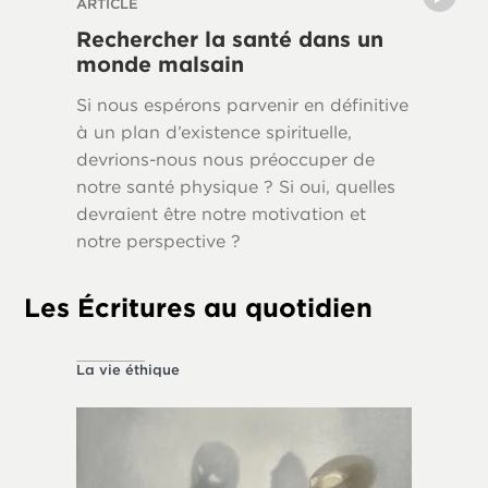
ARTICLE
SÉRIE D’
Rechercher la santé dans un
La vie
monde malsain
Pourquo
Si nous espérons parvenir en définitive
propres
à un plan d’existence spirituelle,
humaine
devrions-nous nous préoccuper de
notre santé physique ? Si oui, quelles
devraient être notre motivation et
notre perspective ?
Les Écritures au quotidien
La vie éthique
À propos