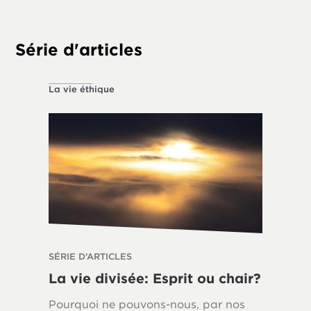
tempora
Série d'articles
La vie éthique
À propos 
SÉRIE D’ARTICLES
SÉRIE D’
La vie divisée: Esprit ou chair?
La Loi
Écrits
Pourquoi ne pouvons-nous, par nos