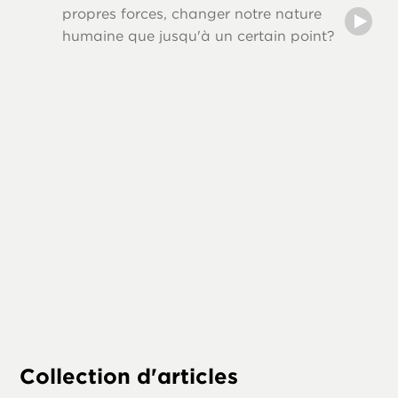
Les aut
propres forces, changer notre nature
comme J
humaine que jusqu'à un certain point?
et citai
Cette sé
que l’o
« la loi,
Collection d'articles