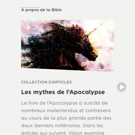
À propos de la Bible
À propos 
COLLECTION D’ARTICLES
COLLECT
Les mythes de l’Apocalypse
L’héri
Le livre de l’Apocalypse a suscité de
L’influe
nombreux malentendus et contresens
chrétien
au cours de la plus grande partie des
occiden
deux derniers millénaires. Dans les
par les 
articles qui suivent,
Vision
examine
Mais ave