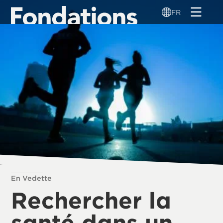
Aller
FR
au
contenu
principal
En Vedette
Rechercher la
santé dans un