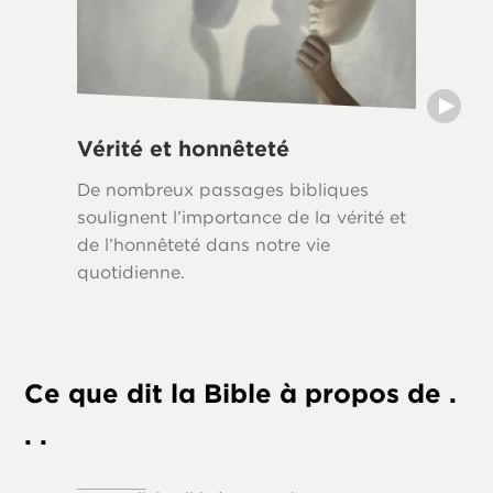
Vérité et honnêteté
Mots 
De nombreux passages bibliques
The Bibl
soulignent l’importance de la vérité et
which w
de l’honnêteté dans notre vie
supply t
quotidienne.
of scri
to us in
world.
Ce que dit la Bible à propos de .
. .