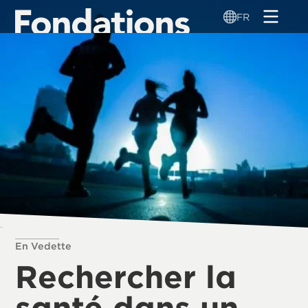
Aller
FR
au
contenu
principal
En Vedette
Rechercher la
santé dans un