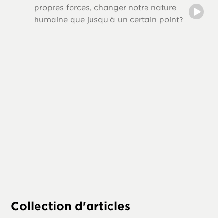
Les aut
propres forces, changer notre nature
comme J
humaine que jusqu'à un certain point?
et citai
Cette sé
que l’o
« la loi,
Collection d'articles