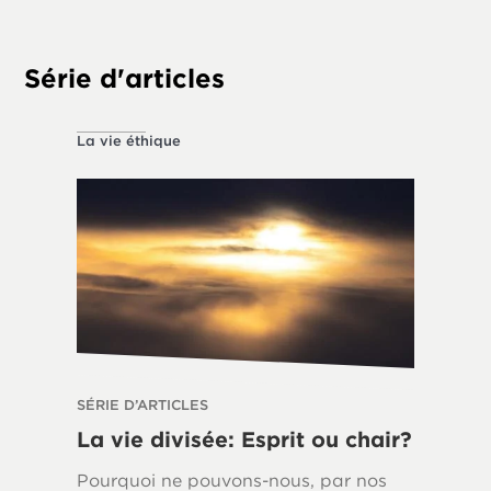
tempora
Série d'articles
La vie éthique
À propos 
SÉRIE D’ARTICLES
SÉRIE D’
La vie divisée: Esprit ou chair?
La Loi
Écrits
Pourquoi ne pouvons-nous, par nos