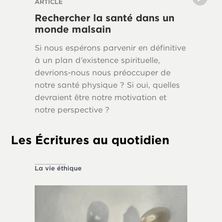
ARTICLE
SÉRIE D’
Rechercher la santé dans un
La vie
monde malsain
Pourquo
Si nous espérons parvenir en définitive
propres
à un plan d’existence spirituelle,
humaine
devrions-nous nous préoccuper de
notre santé physique ? Si oui, quelles
devraient être notre motivation et
notre perspective ?
Les Écritures au quotidien
La vie éthique
À propos