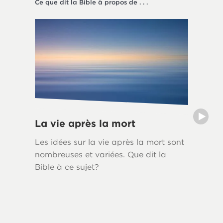
Ce que dit la Bible à propos de . . .
La société
La vie après la mort
Le deu
Les idées sur la vie après la mort sont
Le deui
nombreuses et variées. Que dit la
naturell
Bible à ce sujet?
tout le
bibliqu
Bible of
reconna
seuleme