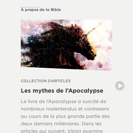
À propos de la Bible
À propos 
COLLECTION D’ARTICLES
COLLECT
Les mythes de l’Apocalypse
L’héri
Le livre de l’Apocalypse a suscité de
L’influe
nombreux malentendus et contresens
chrétien
au cours de la plus grande partie des
occiden
deux derniers millénaires. Dans les
par les 
articles qui suivent,
Vision
examine
Mais ave