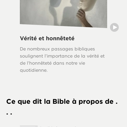
Vérité et honnêteté
Mots 
De nombreux passages bibliques
The Bibl
soulignent l’importance de la vérité et
which w
de l’honnêteté dans notre vie
supply t
quotidienne.
of scri
to us in
world.
Ce que dit la Bible à propos de .
. .