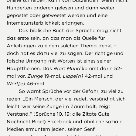
online schreiben, kann von Dutzenden, wenn nicht
Hunderten anderen gelesen und dann weiter
gepostet oder getweetet werden und eine
Internetunsterblichkeit erlangen.
Das biblische Buch der Sprüche mag nicht
das erste sein, an das man als Quelle für
Anleitungen zu einem solchen Thema denkt –
doch hat es dazu viel zu sagen. Der richtige und
falsche Umgang mit Worten ist eines seiner
Hauptthemen. Das Wort
Mund
kommt darin 52-
mal vor,
Zunge
19-mal,
Lippe[n]
42-mal und
Wort[e]
46-mal.
So warnt Sprüche vor der Gefahr, zu viel zu
reden: „Ein Mensch, der viel redet, versündigt sich
leicht; wer seine Zunge im Zaum hält, zeigt
Verstand.“ (Sprüche 10, 19; alle Zitate Gute
Nachricht Bibel) Facebook und ähnliche soziale
Medien ermuntern jeden, seinen Senf