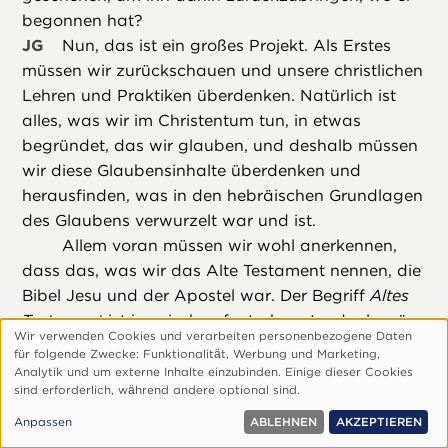
begonnen hat?
JG
Nun, das ist ein großes Projekt. Als Erstes
müssen wir zurückschauen und unsere christlichen
Lehren und Praktiken überdenken. Natürlich ist
alles, was wir im Christentum tun, in etwas
begründet, das wir glauben, und deshalb müssen
wir diese Glaubensinhalte überdenken und
herausfinden, was in den hebräischen Grundlagen
des Glaubens verwurzelt war und ist.
Allem voran müssen wir wohl anerkennen,
dass das, was wir das Alte Testament nennen, die
Bibel Jesu und der Apostel war. Der Begriff
Altes
Testament
ist inzwischen fast abwertend, als wäre
Wir verwenden Cookies und verarbeiten personenbezogene Daten
es tot und hätte sehr wenig zu bedeuten. Manche
Verwendung
für folgende Zwecke: Funktionalitӓt, Werbung und Marketing,
Glaubensrichtungen sagen das sogar. In
personenbezogener
Analytik und um externe Inhalte einzubinden. Einige dieser Cookies
sind erforderlich, wӓhrend andere optional sind.
Daten
Wirklichkeit war das Alte Testament die Bibel für
und
Jesus und die Apostel. Als Paulus schrieb: „Alle
Anpassen
ABLEHNEN
AKZEPTIEREN
Cookies
Schrift, von Gott eingegeben, ist nütze zur Lehre,