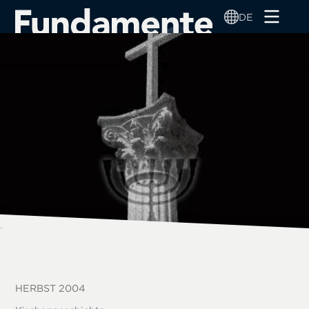
Direkt
DE
zum
Inhalt
HERBST 2004