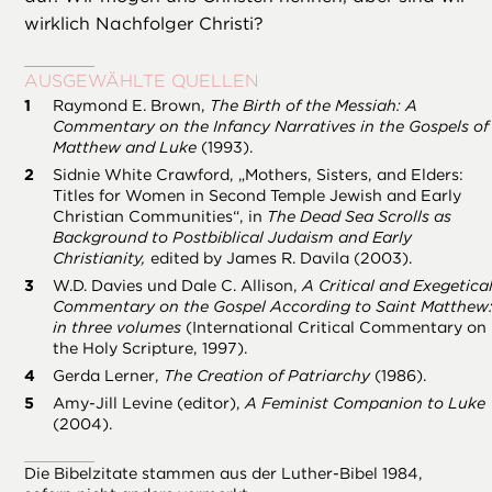
wirklich Nachfolger Christi?
AUSGEWÄHLTE QUELLEN
Raymond E. Brown,
The Birth of the Messiah: A
Commentary on the Infancy Narratives in the Gospels of
Matthew and Luke
(1993).
Sidnie White Crawford, „Mothers, Sisters, and Elders:
Titles for Women in Second Temple Jewish and Early
Christian Communities“, in
The Dead Sea Scrolls as
Background to Postbiblical Judaism and Early
Christianity,
edited by James R. Davila (2003).
W.D. Davies und Dale C. Allison,
A Critical and Exegetica
Commentary on the Gospel According to Saint Matthew
in three volumes
(International Critical Commentary on
the Holy Scripture, 1997).
Gerda Lerner,
The Creation of Patriarchy
(1986).
Amy-Jill Levine (editor),
A Feminist Companion to Luke
(2004).
Die Bibelzitate stammen aus der Luther-Bibel 1984,