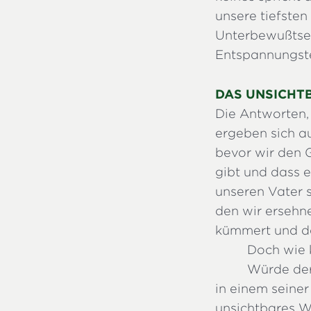
unsere tiefsten
Unterbewußtse
Entspannungste
DAS UNSICHT
Die Antworten, 
ergeben sich a
bevor wir den 
gibt und dass e
unseren Vater s
den wir ersehne
kümmert und das
Doch wie k
Würde der 
in einem seine
unsichtbares We