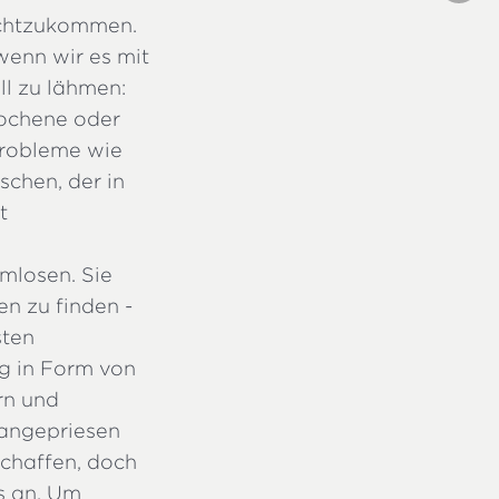
echtzukommen.
wenn wir es mit
ll zu lähmen:
rochene oder
Probleme wie
chen, der in
t
mlosen. Sie
en zu finden -
sten
ng in Form von
ern und
 angepriesen
chaffen, doch
s an. Um