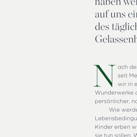
haben wen
auf uns e
des tägli
Gelassenh
N
ach de
seit M
wir in
Wunderwerke de
persönlicher, n
Wie werde
Lebensbedingun
Kinder erben w
sie tun sollen.