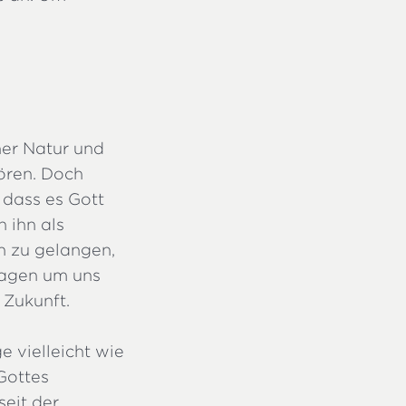
her Natur und
ören. Doch
 dass es Gott
n ihn als
n zu gelangen,
slagen um uns
 Zukunft.
 vielleicht wie
Gottes
seit der