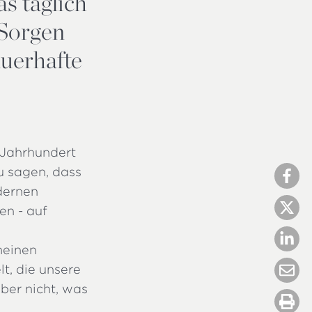
s täglich
 Sorgen
auerhafte
 Jahrhundert
u sagen, dass
dernen
en - auf
meinen
t, die unsere
ber nicht, was