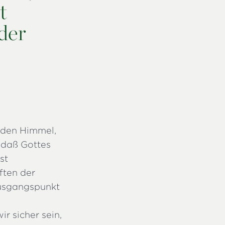
t
der
f den Himmel,
, daß Gottes
st
ften der
Ausgangspunkt
r sicher sein,