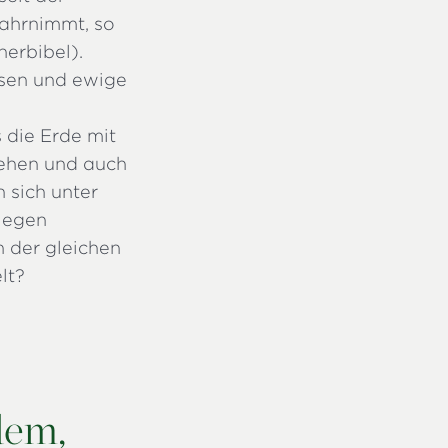
ahrnimmt, so
herbibel).
esen und ewige
 die Erde mit
usehen und auch
 sich unter
liegen
 der gleichen
lt?
dem,