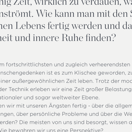
ig Zeit, wirklich zu verdauen, wa
inströmt. Wie kann man mit den
chen Lebens fertig werden und d
eit und innere Ruhe finden?
m fortschrittlichsten und zugleich verheerendsten
enschengedenken ist es zum Klischee geworden, z
 einer außergewöhnlichen Zeit leben. Trotz der mo
r Technik erleben wir eine Zeit großer Belastung
ationaler und sogar weltweiter Ebene.
n wir mit unseren Ängsten fertig - über die allge
gen, über persönliche Probleme und über die Wel
erden? Die meisten von uns sind besorgt, wissen a
 Wie bewahren wir uns eine Perspektive?