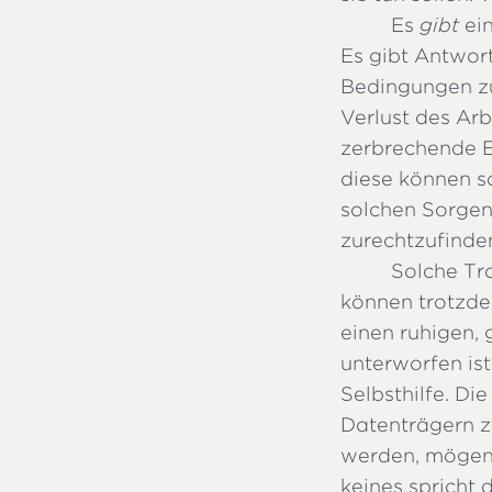
Es
gibt
ein
Es gibt Antwor
Bedingungen zu
Verlust des Arb
zerbrechende E
diese können s
solchen Sorgen
zurechtzufinde
Solche Tr
können trotzdem
einen ruhigen,
unterworfen is
Selbsthilfe. Di
Datenträgern z
werden, mögen 
keines spricht