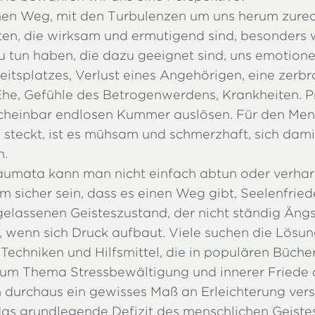
en Weg, mit den Turbulenzen um uns herum zur
ten, die wirksam und ermutigend sind, besonders 
 tun haben, die dazu geeignet sind, uns emotione
eitsplatzes, Verlust eines Angehörigen, eine zerb
he, Gefühle des Betrogenwerdens, Krankheiten. 
cheinbar endlosen Kummer auslösen. Für den Mens
 steckt, ist es mühsam und schmerzhaft, sich dami
n.
aumata kann man nicht einfach abtun oder verhar
 sicher sein, dass es einen Weg gibt, Seelenfried
 gelassenen Geisteszustand, der nicht ständig Äng
t, wenn sich Druck aufbaut. Viele suchen die Lösu
e Techniken und Hilfsmittel, die in populären Büch
um Thema Stressbewältigung und innerer Friede
durchaus ein gewisses Maß an Erleichterung vers
 das grundlegende Defizit des menschlichen Geiste