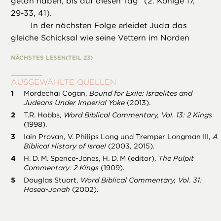
getan haben, bis auf diesen Tag“ (2. Könige 17,
29-33, 41).
In der nächsten Folge erleidet Juda das
gleiche Schicksal wie seine Vettern im Norden
NÄCHSTES LESEN
(TEIL 23)
AUSGEWÄHLTE QUELLEN
Mordechai Cogan,
Bound for Exile: Israelites and
Judeans Under Imperial Yoke
(2013).
T.R. Hobbs,
Word Biblical Commentary, Vol. 13: 2 Kings
(1998).
Iain Provan, V. Philips Long und Tremper Longman III,
A
Biblical History of Israel
(2003, 2015).
H. D. M. Spence-Jones, H. D. M (editor),
The Pulpit
Commentary: 2 Kings
(1909).
Douglas Stuart,
Word Biblical Commentary, Vol. 31:
Hosea-Jonah
(2002).