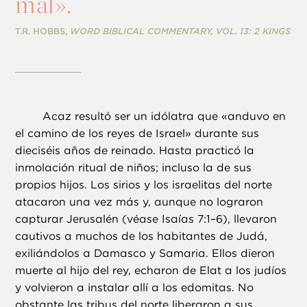
mal».
T.R. HOBBS,
WORD BIBLICAL COMMENTARY, VOL. 13: 2 KINGS
Acaz resultó ser un idólatra que «anduvo en
el camino de los reyes de Israel» durante sus
dieciséis años de reinado. Hasta practicó la
inmolación ritual de niños; incluso la de sus
propios hijos. Los sirios y los israelitas del norte
atacaron una vez más y, aunque no lograron
capturar Jerusalén (véase Isaías 7:1–6), llevaron
cautivos a muchos de los habitantes de Judá,
exiliándolos a Damasco y Samaria. Ellos dieron
muerte al hijo del rey, echaron de Elat a los judíos
y volvieron a instalar allí a los edomitas. No
obstante las tribus del norte liberaron a sus