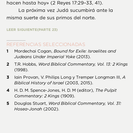
hacen hasta hoy» (2 Reyes 17:29–33, 41).
La próxima vez Judá sucumbirá ante la
misma suerte de sus primos del norte.
LEER SIGUIENTE
(PARTE 23)
REFERENCIAS SELECCIONADAS
Mordechai Cogan,
Bound for Exile: Israelites and
Judeans Under Imperial Yoke
(2013).
T.R. Hobbs,
Word Biblical Commentary, Vol. 13: 2 Kings
(1998).
Iain Provan, V. Philips Long y Tremper Longman III,
A
Biblical History of Israel
(2003, 2015).
H. D. M. Spence-Jones, H. D. M (editor),
The Pulpit
Commentary: 2 Kings
(1909).
Douglas Stuart,
Word Biblical Commentary, Vol. 31:
Hosea-Jonah
(2002).