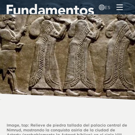
Pasar
ES
al
contenido
principal
Image, top: Relieve de piedra tallada del palacio central de
Nimrud, mostrando la conquista asiria de la ciudad de
Astartu (probablemente la Astarot bíblica) en el siglo VIII