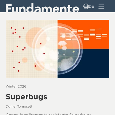
Direkt
DE
zum
Inhalt
Winter 2026
Superbugs
Daniel Tompsett
Gegen Medikamente resistente Superbugs