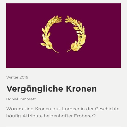
Winter 2016
Vergängliche Kronen
Daniel Tompsett
Warum sind Kronen aus Lorbeer in der Geschichte
häufig Attribute heldenhafter Eroberer?