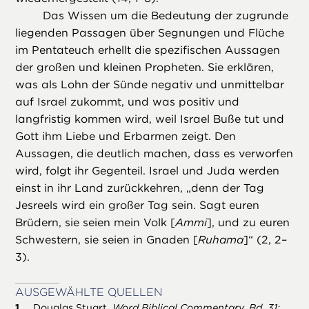
Das Wissen um die Bedeutung der zugrunde
liegenden Passagen über Segnungen und Flüche
im Pentateuch erhellt die spezifischen Aussagen
der großen und kleinen Propheten. Sie erklären,
was als Lohn der Sünde negativ und unmittelbar
auf Israel zukommt, und was positiv und
langfristig kommen wird, weil Israel Buße tut und
Gott ihm Liebe und Erbarmen zeigt. Den
Aussagen, die deutlich machen, dass es verworfen
wird, folgt ihr Gegenteil. Israel und Juda werden
einst in ihr Land zurückkehren, „denn der Tag
Jesreels wird ein großer Tag sein. Sagt euren
Brüdern, sie seien mein Volk
[
Ammi
], und zu euren
Schwestern, sie seien in Gnaden
[
Ruhama
]“ (2, 2–
3).
AUSGEWÄHLTE QUELLEN
Douglas Stuart,
Word Biblical Commentary, Bd. 31: