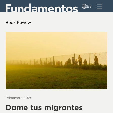
Pasar
ES
al
contenido
principal
Book Review
Primavera 2020
Dame tus migrantes