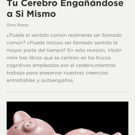
Tu Cerebro Engañándose
a Si Mismo
Gina Stepp
¿Puede el sentido común realmente ser llamado
común? ¿Puede incluso ser llamado sentido la
mayor parte del tiempo? En esta revisión,
Visión
mira tres libros que se centran en los trucos
cognitivos empleados por el cerebro,mientras
trabaja para preservar nuestras creencias
entrañables y autoengaños.