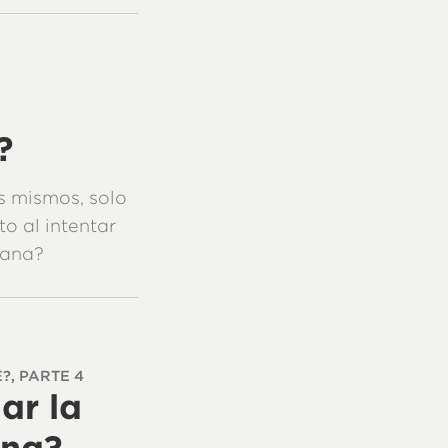
?
s mismos, solo
o al intentar
mana?
?, PARTE 4
ar la
ana?