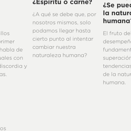
¿Espíritu o carne?
¿Se pue
la natur
¿A qué se debe que, por
humana
nosotros mismos, solo
podamos llegar hasta
llos
El fruto de
cierto punto al intentar
rimer
desempeña
cambiar nuestra
 habla de
fundament
naturaleza humana?
uales con
superación
 discordia y
tendencias
as.
de la natu
humana.