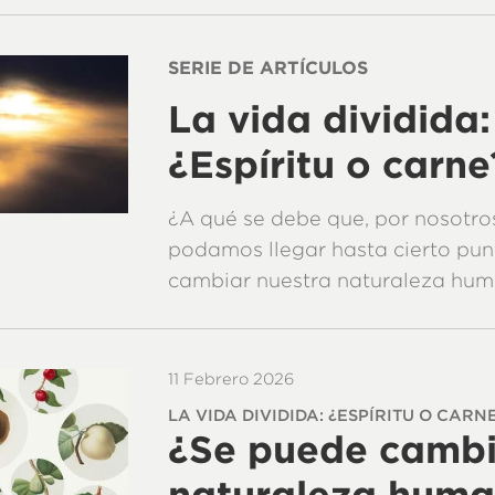
SERIE DE ARTÍCULOS
La vida dividida:
¿Espíritu o carne
¿A qué se debe que, por nosotro
podamos llegar hasta cierto punt
cambiar nuestra naturaleza hu
11 Febrero 2026
LA VIDA DIVIDIDA: ¿ESPÍRITU O CARNE
¿Se puede cambi
naturaleza hum