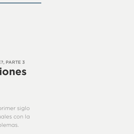
?, PARTE 3
iones
primer siglo
ales con la
oblemas.