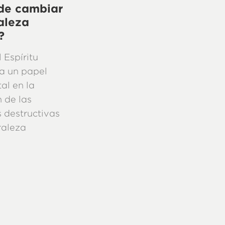
de cambiar
aleza
?
l Espíritu
 un papel
al en la
 de las
 destructivas
raleza