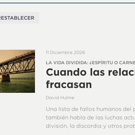
11 Diciembre 2026
LA VIDA DIVIDIDA: ¿ESPÍRITU O CARNE
Cuando las relac
fracasan
David Hulme
Una lista de fallos humanos del 
también habla de las luchas actu
división, la discordia y otros pr