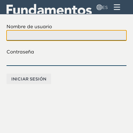
Pasar
ES
al
contenido
principal
Nombre de usuario
Contraseña