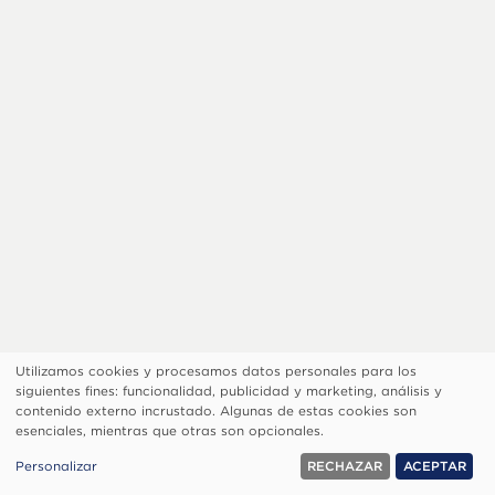
Utilizamos cookies y procesamos datos personales para los
Uso
siguientes fines: funcionalidad, publicidad y marketing, análisis y
de
Footer
¿Quiénes Somos?
Aviso De Privacidad
contenido externo incrustado. Algunas de estas cookies son
esenciales, mientras que otras son opcionales.
datos
Configurar Cookies
personales
© 1999, 2026 Visión.org. Todos los Derechos Reservados.
Personalizar
RECHAZAR
ACEPTAR
y