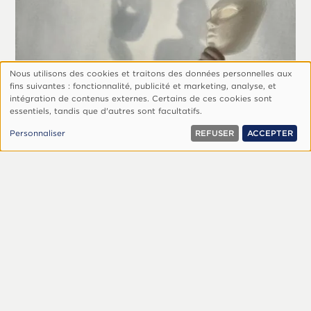
Nous utilisons des cookies et traitons des données personnelles aux
Utilisation
fins suivantes : fonctionnalité, publicité et marketing, analyse, et
des
intégration de contenus externes. Certains de ces cookies sont
essentiels, tandis que d'autres sont facultatifs.
données
personnelles
9 janvier 2026
Personnaliser
REFUSER
ACCEPTER
et
Vérité et honnêteté
cookies
De nombreux passages bibliques soulignent
l’importance de la vérité et de l’honnêteté dans
notre vie quotidienne.