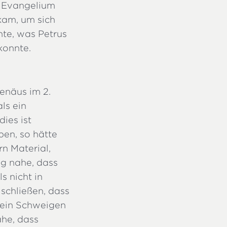
n Evangelium
nkam, um sich
te, was Petrus
konnte.
renäus im 2.
ls ein
ies ist
ben, so hätte
rn Material,
ig nahe, dass
s nicht in
schließen, dass
 sein Schweigen
ahe, dass