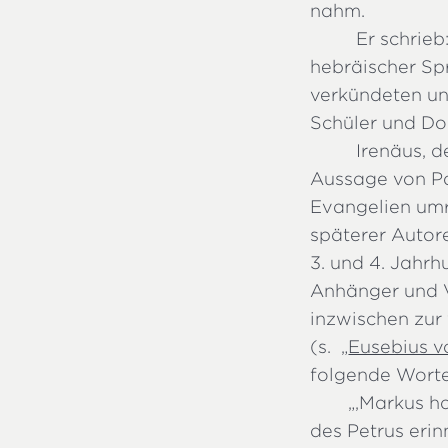
nahm.
Er schrieb
hebräischer Sp
verkündeten un
Schüler und Dolm
Irenäus, d
Aussage von Pa
Evangelien umr
späterer Autore
3. und 4. Jahrh
Anhänger und V
inzwischen zur
(s. „
Eusebius v
folgende Worte
„
,Markus ha
des Petrus eri