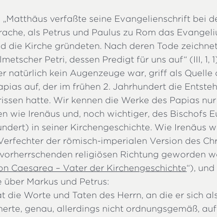
: „Matthäus verfaßte seine Evangelienschrift bei 
rache, als Petrus und Paulus zu Rom das Evangel
d die Kirche gründeten. Nach deren Tode zeichnet
etscher Petri, dessen Predigt für uns auf“ (III, 1, 1
er natürlich kein Augenzeuge war, griff als Quelle
pias auf, der im frühen 2. Jahrhundert die Entste
issen hatte. Wir kennen die Werke des Papias nur
n wie Irenäus und, noch wichtiger, des Bischofs 
undert) in seiner Kirchengeschichte. Wie Irenäus 
erfechter der römisch-imperialen Version des Chr
 vorherrschenden religiösen Richtung geworden w
on Caesarea – Vater der Kirchengeschichte
“), und
 über Markus und Petrus:
t die Worte und Taten des Herrn, an die er sich a
nnerte, genau, allerdings nicht ordnungsgemäß, au