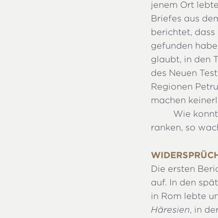
jenem Ort lebte
Briefes aus dem
berichtet, dass
gefunden habe.
glaubt, in den
des Neuen Test
Regionen Petru
machen keinerl
Wie konnt
ranken, so wach
WIDERSPRÜCH
Die ersten Ber
auf. In den spä
in Rom lebte un
Häresien
, in d