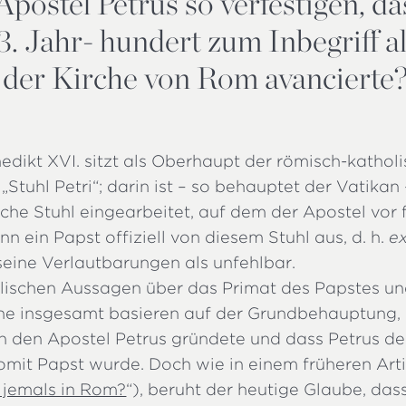
postel Petrus so verfestigen, da
3. Jahr- hundert zum Inbegriff a
 der Kirche von Rom avancierte
edikt XVI. sitzt als Oberhaupt der römisch-kathol
„Stuhl Petri“; darin ist – so behauptet der Vatikan 
iche Stuhl eingearbeitet, auf dem der Apostel vor
n ein Papst offiziell von diesem Stuhl aus, d. h.
e
 seine Verlautbarungen als unfehlbar.
olischen Aussagen über das Primat des Papstes un
he insgesamt basieren auf der Grundbehauptung, 
h den Apostel Petrus gründete und dass Petrus de
mit Papst wurde. Doch wie in einem früheren Arti
 jemals in Rom?
“), beruht der heutige Glaube, das