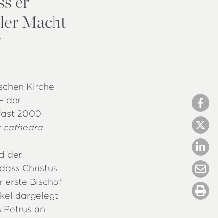
ss er
ller Macht
?
ischen Kirche
– der
 fast 2000
x cathedra
d der
dass Christus
r erste Bischof
kel dargelegt
s Petrus an