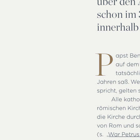
über den A
schon im 
innerhalb
P
apst Ben
auf dem 
tatsächl
Jahren saß. Wen
spricht, gelten
Alle kath
römischen Kirc
die Kirche durc
von Rom und so
(s.
„War Petrus