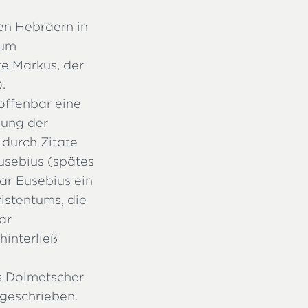
den Hebräern in
ium
e Markus, der
).
 offenbar eine
hung der
 durch Zitate
Eusebius (spätes
war Eusebius ein
istentums, die
ar
 hinterließ
ls Dolmetscher
fgeschrieben.