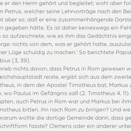
e er den Herrn gehört und begleitet; wohl aber fol
m Petrus, welcher seine Lehrvorträge nach den Be
icht aber so, daß er eine zusammenhängende Darst
n gegeben hätte. Es ist daher keineswegs ein Feh
s so aufzeichnete, wie es ihm das Gedächtnis eing
orge: nichts von dem, was er gehört hatte, auszula
ner Lüge schuldig zu machen.‘ So berichtete Papi
bius [3, 39].
hrieb nichts davon, dass Petrus in Rom gewesen w
eichshauptstadt reiste, ergibt sich aus dem zweite
theus, in dem der Apostel Timotheus bat, Markus 
, wo Paulus im Gefängnis saß (2. Timotheus 4, 11)
upten, auch Petrus in Rom war und Markus bei ihm
motheus bitten, ihn nach Rom
zu bringen
? Und wen
warum wollte die dortige Gemeinde dann, dass g
Schriftform fasste? Clemens oder ein anderer unte