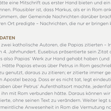
te eine Mitschrift aus erster Hand bieten und ei
nen. Plausibler ist, dass Markus, als er in Rom a
ümmern, der Gemeinde Nachrichten darüber brach
n Ort predigte – Nachrichten, die nur er bringen 
 DATEN
zwei katholische Autoren, die Papias zitierten – I
 4. Jahrhundert. Eusebius präsentierte sein Zitat a
ss also Papias’ Werk zur Hand gehabt haben (und d
 Hätte Papias etwas über Petrus in Rom geschrie
u genutzt, daraus zu zitieren; er zitierte immer ge
n Apostel bezog. Dass er es nicht tat, legt eindeut
ben über Petrus’ Aufenthaltsort machte, jedenfall
r ihn mit Rom verbunden hätte. Daraus können wir 
tierte, ohne seinen Text zu verändern. Weiter legt
ermeintliche Anwesenheit in Rom die Vermutung n