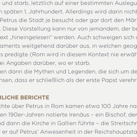
 und starb, letztlich auf einer bestimmten Ausleg
 späten 1. Jahrhundert. Allerdings wird darin nicht
 Petrus die Stadt je besucht oder gar dort den Mä
 Diese Vorstellung kann nur von jemandem, der be
 Text „hineingelesen“ werden. Auch schweigen sich
aments weitgehend darüber aus, in welchen geog
s predigte (Rom wird in diesem Kontext nie erwäh
ei Angaben darüber, wo er starb.
en dann die Mythen und Legenden, die sich um d
sen, dass er schließlich als der erste Papst vereh
LICHE BERICHTE
ichte über Petrus in Rom kamen etwa 100 Jahre n
ten 190er-Jahren notierte Irenäus – ein Bischof, der
d dann die Kirche in Gallien führte – die Streitschr
er er auf Petrus’ Anwesenheit in der Reichshaupts