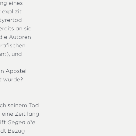
ung eines
 explizit
rtyrertod
reits an sie
 die Autoren
rafischen
nt), und
en Apostel
rt wurde?
ach seinem Tod
 eine Zeit lang
ift
Gegen die
tadt Bezug