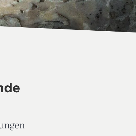
nde
nungen