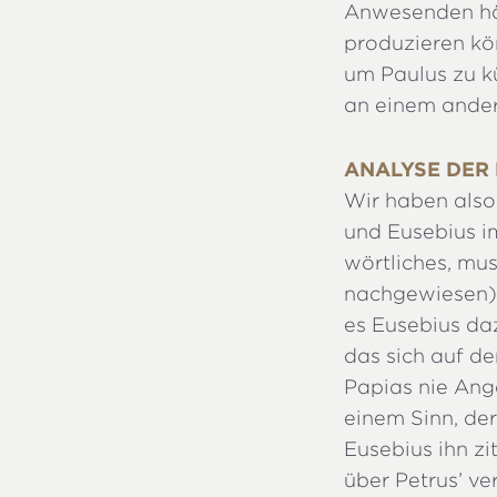
Anwesenden hät
produzieren kön
um Paulus zu k
an einem andere
ANALYSE DER
Wir haben also 
und Eusebius im
wörtliches, mu
nachgewiesen).
es Eusebius daz
das sich auf de
Papias nie Anga
einem Sinn, de
Eusebius ihn zi
über Petrus’ v