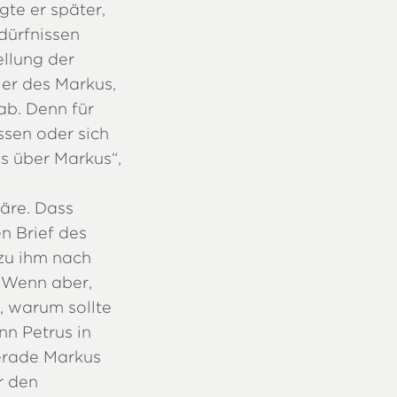
gte er später,
dürfnissen
ellung der
ler des Markus,
ab. Denn für
ssen oder sich
as über Markus“,
äre. Dass
n Brief des
zu ihm nach
. Wenn aber,
, warum sollte
n Petrus in
erade Markus
r den