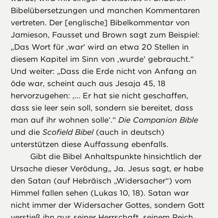
Bibelübersetzungen und manchen Kommentaren
vertreten. Der [englische] Bibelkommentar von
Jamieson, Fausset und Brown sagt zum Beispiel:
„Das Wort für ,war' wird an etwa 20 Stellen in
diesem Kapitel im Sinn von ,wurde' gebraucht.“
Und weiter: „Dass die Erde nicht von Anfang an
öde war, scheint auch aus Jesaja 45, 18
hervorzugehen: ,... Er hat sie nicht geschaffen,
dass sie leer sein soll, sondern sie bereitet, dass
man auf ihr wohnen solle‘.“
Die Companion Bible
und die
Scofield Bibel
(auch in deutsch)
unterstützen diese Auffassung ebenfalls.
Gibt die Bibel Anhaltspunkte hinsichtlich der
Ursache dieser Verödung„ Ja. Jesus sagt, er habe
den Satan (auf Hebräisch „Widersacher“) vom
Himmel fallen sehen (Lukas 10, 18). Satan war
nicht immer der Widersacher Gottes, sondern Gott
verstieß ihn aus seiner Herrschaft, seinem Reich