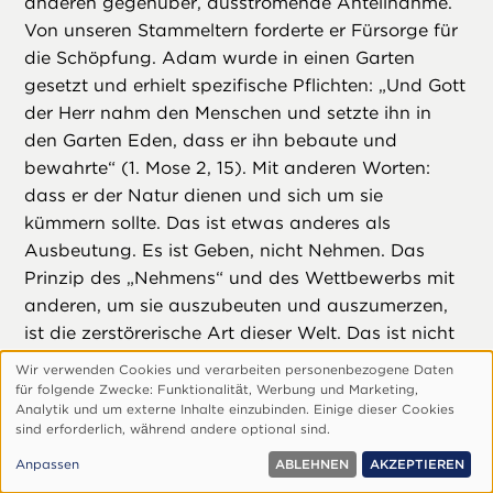
anderen gegenüber, ausströmende Anteilnahme.
Von unseren Stammeltern forderte er Fürsorge für
die Schöpfung. Adam wurde in einen Garten
gesetzt und erhielt spezifische Pflichten: „Und Gott
der Herr nahm den Menschen und setzte ihn in
den Garten Eden, dass er ihn bebaute und
bewahrte“ (1. Mose 2, 15). Mit anderen Worten:
dass er der Natur dienen und sich um sie
kümmern sollte. Das ist etwas anderes als
Ausbeutung. Es ist Geben, nicht Nehmen. Das
Prinzip des „Nehmens“ und des Wettbewerbs mit
anderen, um sie auszubeuten und auszumerzen,
ist die zerstörerische Art dieser Welt. Das ist nicht
Gottes Wesen.
Wir verwenden Cookies und verarbeiten personenbezogene Daten
Verwendung
Über seine zukünftige Welt sagt er: „Man
für folgende Zwecke: Funktionalitӓt, Werbung und Marketing,
personenbezogener
Analytik und um externe Inhalte einzubinden. Einige dieser Cookies
wird nirgends Sünde tun noch freveln auf meinem
sind erforderlich, wӓhrend andere optional sind.
Daten
ganzen heiligen Berge; denn das Land wird voll
und
Anpassen
ABLEHNEN
AKZEPTIEREN
Erkenntnis des Herrn sein, wie Wasser das Meer
Cookies