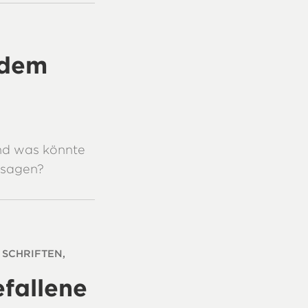
 dem
d was könnte
 sagen?
 SCHRIFTEN,
fallene