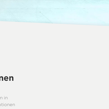
nnen
n in
otionen