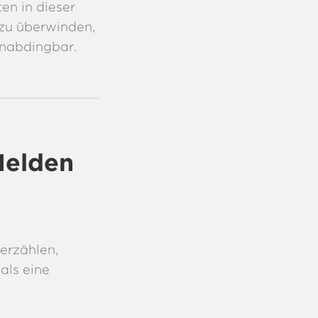
ten in dieser
 zu überwinden,
unabdingbar.
Helden
erzählen,
 als eine