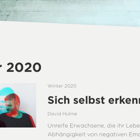
r 2020
Winter 2020
Sich selbst erke
David Hulme
Unreife Erwachsene, die ihr Lebe
Abhängigkeit von negativen Em