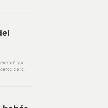
del
tmos? ¿Y qué
cerca de la