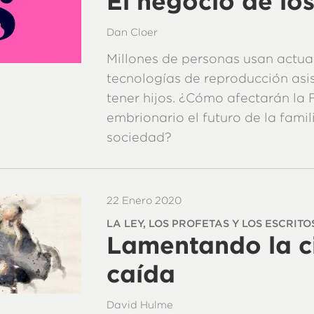
El negocio de lo
Dan Cloer
Millones de personas usan actua
tecnologías de reproducción asi
tener hijos. ¿Cómo afectarán la F
embrionario el futuro de la famil
sociedad?
22 Enero 2020
LA LEY, LOS PROFETAS Y LOS ESCRITO
Lamentando la c
caída
David Hulme