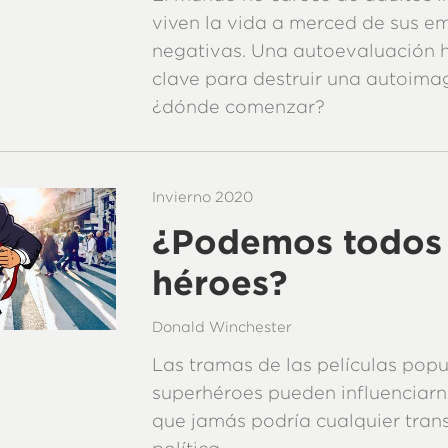
viven la vida a merced de sus e
negativas. Una autoevaluación h
clave para destruir una autoimag
¿dónde comenzar
?
Invierno 2020
¿Podemos todos 
héroes?
Donald Winchester
Las tramas de las películas popu
superhéroes pueden influenciarn
que jamás podría cualquier tran