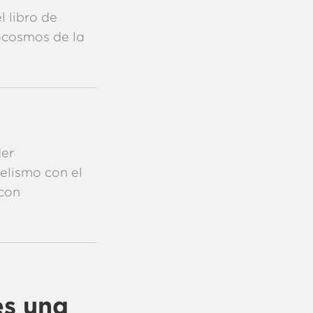
l libro de
ocosmos de la
der
elismo con el
 con
es una