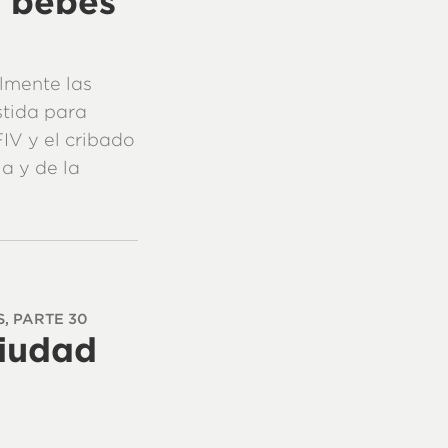
s bebés
lmente las
stida para
IV y el cribado
ia y de la
S, PARTE 30
iudad