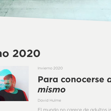
rno 2020
Invierno 2020
Para conocerse
a
mismo
David Hulme
El mundo no carece de adultos 