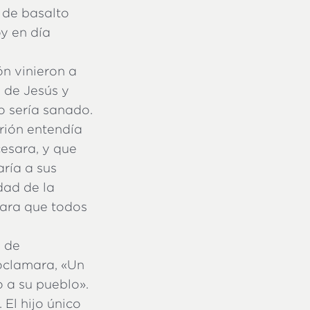
 de basalto
y en día
ón vinieron a
a de Jesús y
o sería sanado.
urión entendía
esara, y que
ría a sus
dad de la
 para que todos
a de
roclamara, «Un
o a su pueblo».
 El hijo único