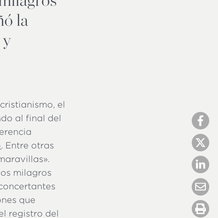
ñó la
 y
cristianismo, el
do al final del
ferencia
o
. Entre otras
maravillas».
los milagros
concertantes
iones que
l registro del