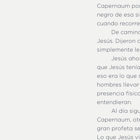
Capernaum por 
negro de esa s
cuando recorre
De camino 
Jesús. Dijeron 
simplemente le 
Jesús ahor
que Jesús tení
eso era lo que
hombres llevar 
presencia físic
entendieran.
Al día sig
Capernaum, otr
gran profeta se
Lo que Jesús vi