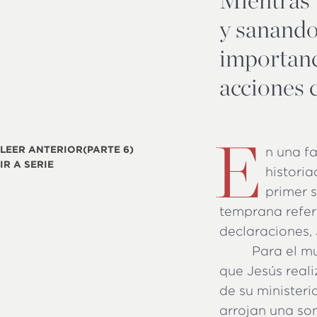
y sanando
importanc
acciones 
E
LEER ANTERIOR
(PARTE 6)
n una fa
IR A SERIE
historia
primer s
temprana refer
declaraciones,
Para el mu
que Jesús real
de su ministeri
arrojan una som