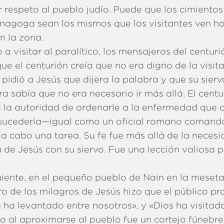
respeto al pueblo judío. Puede que los cimientos
inagoga sean los mismos que los visitantes ven ho
n la zona.
a visitar al paralítico, los mensajeros del centuri
que el centurión creía que no era digno de la visit
pidió a Jesús que dijera la palabra y que su sierv
a sabía que no era necesario ir más allá. El cent
a la autoridad de ordenarle a la enfermedad que c
 sucedería—igual como un oficial romano comanda
a cabo una tarea. Su fe fue más allá de la necesi
a de Jesús con su siervo. Fue una lección valiosa
uiente, en el pequeño pueblo de Nain en la meset
o de los milagros de Jesús hizo que el público p
 ha levantado entre nosotros», y «Dios ha visitad
o al aproximarse al pueblo fue un cortejo fúnebre.