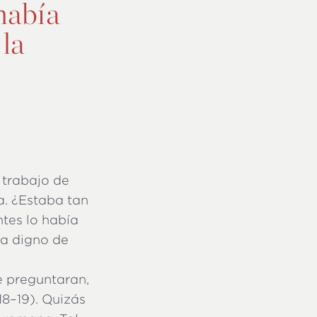
había
 la
e trabajo de
a. ¿Estaba tan
ntes lo había
ra digno de
e preguntaran,
18–19). Quizás