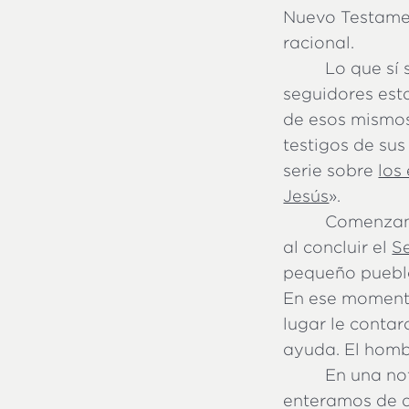
Nuevo Testamen
racional.
Lo que sí 
seguidores est
de esos mismos
testigos de su
serie sobre
los
Jesús
».
Comenzamo
al concluir el
S
pequeño pueblo 
En ese momento,
lugar le conta
ayuda. El hombr
En una not
enteramos de q