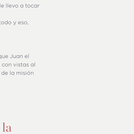
e llevo a tocar
todo y eso,
que Juan el
 con vistas al
 de la misión
 la