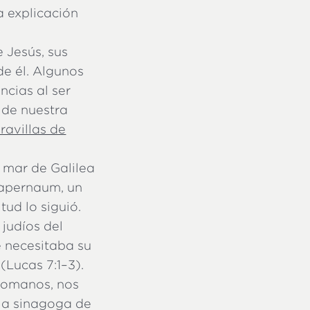
a explicación
 Jesús, sus
de él. Algunos
ncias al ser
 de nuestra
ravillas de
 mar de Galilea
Capernaum, un
ud lo siguió.
 judíos del
 necesitaba su
(Lucas 7:1–3).
 romanos, nos
la sinagoga de