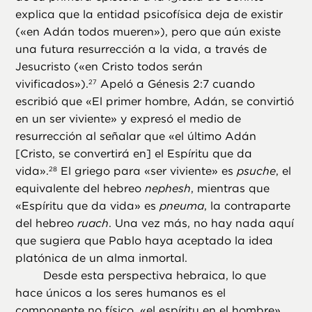
explica que la entidad psicofísica deja de existir
(«en Adán todos mueren»), pero que aún existe
una futura resurrección a la vida, a través de
Jesucristo («en Cristo todos serán
vivificados»).
Apeló a Génesis 2:7 cuando
27
escribió que «El primer hombre, Adán, se convirtió
en un ser viviente» y expresó el medio de
resurrección al señalar que «el último Adán
[Cristo, se convertirá en] el Espíritu que da
vida».
El griego para «ser viviente» es
psuche
, el
28
equivalente del hebreo
nephesh
, mientras que
«Espíritu que da vida» es
pneuma
, la contraparte
del hebreo
ruach
. Una vez más, no hay nada aquí
que sugiera que Pablo haya aceptado la idea
platónica de un alma inmortal.
Desde esta perspectiva hebraica, lo que
hace únicos a los seres humanos es el
componente no físico, «el espíritu en el hombre».