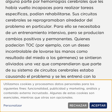
alguna parte por hemorragias cerebrales que les
había vuelto incapaces para realizar tareas
específicas, podían rehabilitarse. Sus circuitos
cerebrales se reprogramaban alrededor del
problema en particular. Para ello se necesitaba
de un entrenamiento intensivo, pero se producían
cambios positivos y permanentes. Quienes
padecían TOC (por ejemplo, con un deseo
incontrolable de lavarse las manos como
resultado del miedo a los gérmenes) se sintieron
aliviados una vez que comprendieron que parte
de su sistema de circuitos cerebrales estaba
causando el problema y se les entrenó con la
técnica del uso de su iniciativa propia para
Utilizamos cookies y procesamos datos personales para los
Uso
reprogramar su sistema de circuitos defectuoso.
siguientes fines: funcionalidad, publicidad y marketing, análisis y
de
contenido externo incrustado. Algunas de estas cookies son
No hace falta decir que se necesita de este
esenciales, mientras que otras son opcionales.
datos
tipo de descubrimientos para otras grandes
personales
Personalizar
RECHAZAR
ACEPTAR
dificultades mentales y de comportamiento. Los
y