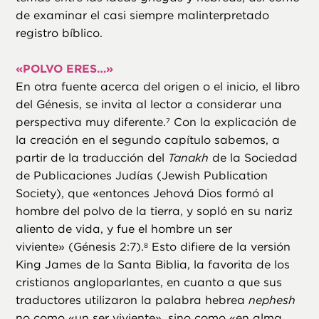
de examinar el casi siempre malinterpretado
registro bíblico.
«
POLVO ERES…»
En otra fuente acerca del origen o el inicio, el libro
del Génesis, se invita al lector a considerar una
perspectiva muy diferente.
Con la explicación de
7
la creación en el segundo capítulo sabemos, a
partir de la traducción del
Tanakh
de la Sociedad
de Publicaciones Judías (Jewish Publication
Society), que «entonces Jehová Dios formó al
hombre del polvo de la tierra, y sopló en su nariz
aliento de vida, y fue el hombre un ser
viviente» (Génesis 2:7).
Esto difiere de la versión
8
King James de la Santa Biblia, la favorita de los
cristianos angloparlantes, en cuanto a que sus
traductores utilizaron la palabra hebrea
nephesh
no como «un ser viviente», sino como «en alma