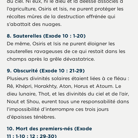
du ciel. Ni eux, ni le dieu et la déesse associés à
l’agriculture, Osiris et Isis, ne purent protéger les
récoltes mûres de la destruction effrénée qui
s’abattait des nuages.
8. Sauterelles (Exode 10 : 1‑20)
De même, Osiris et Isis ne purent éloigner les
sauterelles ravageuses de ce qui restait dans les
champs après la grêle dévastatrice.
9. Obscurité (Exode 10 : 21‑29)
Plusieurs divinités solaires étaient liées à ce fléau :
Rê, Khépri, Horakhty, Aton, Horus et Atoum. Le
dieu lunaire, Thot, et les divinités du ciel et de l’air,
Nout et Shou, eurent tous une responsabilité dans
l’impossibilité d’interrompre ces trois jours
d’épaisses ténèbres.
10. Mort des premiers-nés (Exode
11 : 1‑10 ; 12 : 29‑30)