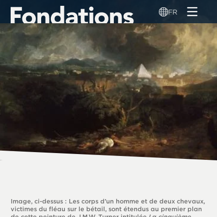
Aller
FR
au
contenu
principal
Image, ci-dessus : Les corps d’un homme et de deux chevaux,
victimes du fléau sur le bétail, sont étendus au premier plan
de cette peinture de J.M.W. Turner intitulée
La cinquième