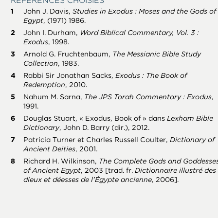
RÉFÉRENCES CHOISIES
John J. Davis,
Studies in Exodus : Moses and the Gods of
Egypt
, (1971) 1986.
John I. Durham,
Word Biblical Commentary, Vol. 3 :
Exodus
, 1998.
Arnold G. Fruchtenbaum,
The Messianic Bible Study
Collection
, 1983.
Rabbi Sir Jonathan Sacks,
Exodus : The Book of
Redemption
, 2010.
Nahum M. Sarna,
The JPS Torah Commentary : Exodus
,
1991.
Douglas Stuart, « Exodus, Book of » dans
Lexham Bible
Dictionary
, John D. Barry (dir.), 2012.
Patricia Turner et Charles Russell Coulter,
Dictionary of
Ancient Deities
, 2001.
Richard H. Wilkinson,
The Complete Gods and Goddesse
of Ancient Egypt
, 2003 [trad. fr.
Dictionnaire illustré des
dieux et déesses de l’Égypte ancienne
, 2006].