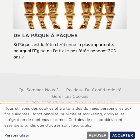
DE LA PÂQUE À PÂQUES
Si Pâques est la fête chrétienne la plus importante,
pourquoi l’Église ne l’a-t-elle pas fêtée pendant 300
ans ?
Footer
Qui Sommes-Nous ?
Politique De Confidentialité
Gérer Les Cookies
© 1999, 2026 Vision.org. Tous droits réservés.
Nous utilisons des cookies et traitons des données personnelles aux
Utilisation
fins suivantes : fonctionnalité, publicité et marketing, analyse, et
des
intégration de contenus externes. Certains de ces cookies sont
essentiels, tandis que d'autres sont facultatifs.
données
personnelles
Personnaliser
REFUSER
ACCEPTER
et