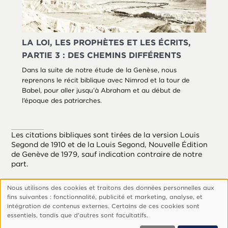
LA LOI, LES PROPHÈTES ET LES ÉCRITS,
PARTIE 3 : DES CHEMINS DIFFÉRENTS
Dans la suite de notre étude de la Genèse, nous
reprenons le récit biblique avec Nimrod et la tour de
Babel, pour aller jusqu’à Abraham et au début de
l’époque des patriarches.
Les citations bibliques sont tirées de la version Louis
Segond de 1910 et de la Louis Segond, Nouvelle Édition
de Genève de 1979, sauf indication contraire de notre
part.
Nous utilisons des cookies et traitons des données personnelles aux
Utilisation
fins suivantes : fonctionnalité, publicité et marketing, analyse, et
des
Footer
Qui Sommes-Nous ?
Politique De Confidentialité
intégration de contenus externes. Certains de ces cookies sont
essentiels, tandis que d'autres sont facultatifs.
données
Gérer Les Cookies
personnelles
© 1999, 2026 Vision.org. Tous droits réservés.