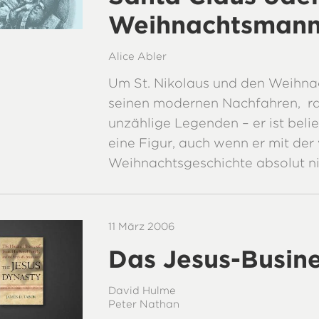
Weihnachtsman
Alice Abler
Um St. Nikolaus und den Weihn
seinen modernen Nachfahren, ra
unzählige Legenden – er ist beli
eine Figur, auch wenn er mit de
Weihnachtsgeschichte absolut nic
11 März 2006
Das Jesus-Busin
David Hulme
Peter Nathan