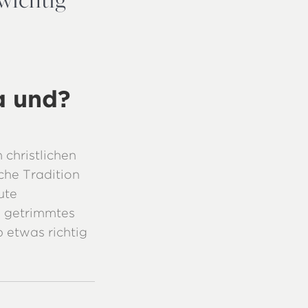
a und?
 christlichen
iche Tradition
ute
l getrimmtes
 etwas richtig