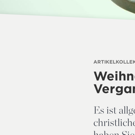
ARTIKELKOLLE
Weihna
Verga
Es ist al
christlic
haben Sie