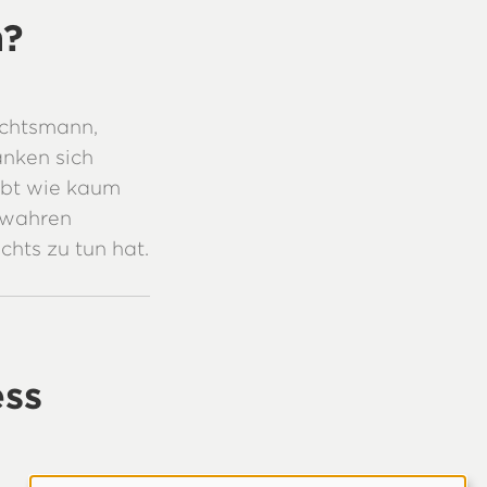
n?
achtsmann,
nken sich
ebt wie kaum
r wahren
hts zu tun hat.
ess