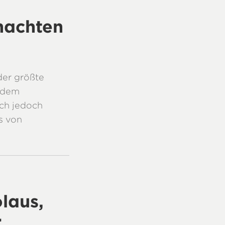
nachten
der größte
s dem
ch jedoch
s von
laus,
r