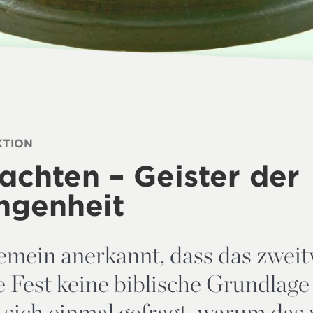
KTION
chten – Geister der
ngenheit
lgemein anerkannt, dass das zweit
he Fest keine biblische Grundlage
 sich einmal gefragt, warum das 