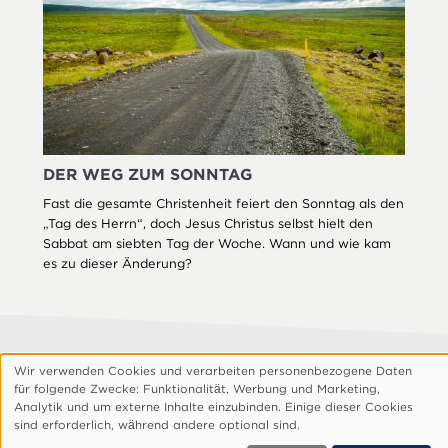
DER WEG ZUM SONNTAG
Fast die gesamte Christenheit feiert den Sonntag als den
„Tag des Herrn“, doch Jesus Christus selbst hielt den
Sabbat am siebten Tag der Woche. Wann und wie kam
es zu dieser Änderung?
Footer
Über Uns
Datenschutzerklärung
Wir verwenden Cookies und verarbeiten personenbezogene Daten
Verwendung
Cookie-Einstellungen Anpassen
für folgende Zwecke: Funktionalitӓt, Werbung und Marketing,
personenbezogener
Analytik und um externe Inhalte einzubinden. Einige dieser Cookies
© 1999, 2026 Die Kirche Gottes e.V. – alle Rechte vorbehalten
sind erforderlich, wӓhrend andere optional sind.
Daten