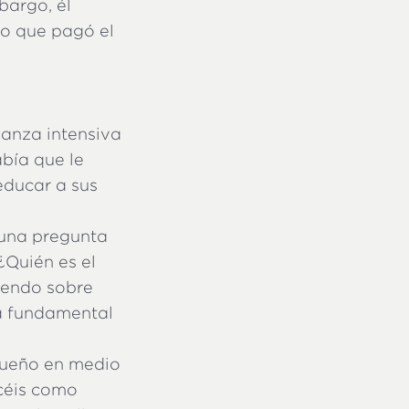
bargo, él
 lo que pagó el
ñanza intensiva
abía que le
educar a sus
 una pregunta
¿Quién es el
tiendo sobre
ta fundamental
queño en medio
acéis como