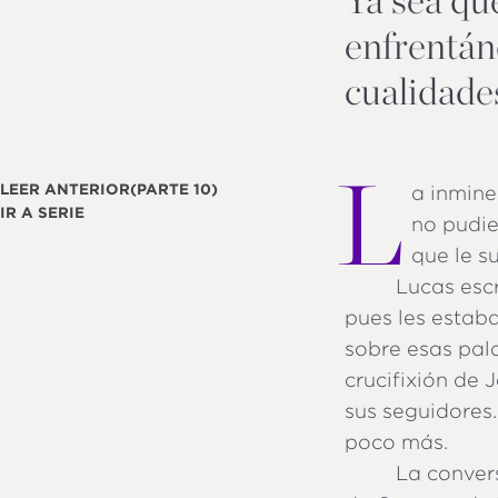
enfrentán
cualidade
L
LEER ANTERIOR
(PARTE 10)
a inmine
IR A SERIE
no pudie
que le s
Lucas escr
pues les estab
sobre esas pal
crucifixión de 
sus seguidores.
poco más.
La convers