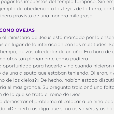
a pagar los impuestos del templo tampoco. Sin em
jemplo de obediencia a las leyes de la tierra, por
inero provisto de una manera milagrosa.
 COMO OVEJAS
n el ministerio de Jesús está marcado por la ense
os en lugar de la interacción con las multitudes. S
iempo, quizás alrededor de un año. Era hora de 
ediatos tan plenamente como pudiera.
 oportunidad para hacerlo vino cuando hicieron
 de una disputa que estaban teniendo. Dijeron, « 
ino de los cielos?» De hecho, habían estado discu
ería el más grande. Su pregunta traicionó una fal
de lo que se trata el reino de Dios.
o demostrar el problema al colocar a un niño pe
ndo: «De cierto os digo que si no os volvéis y os h