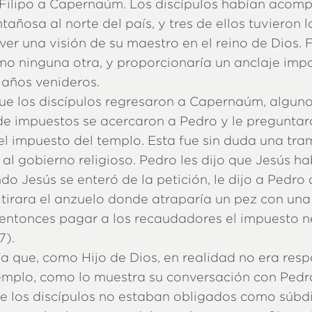
Filipo a Capernaúm. Los discípulos habían acom
tañosa al norte del país, y tres de ellos tuvieron l
ver una visión de su maestro en el reino de Dios.
mo ninguna otra, y proporcionaría un anclaje imp
 años venideros.
ue los discípulos regresaron a Capernaúm, algun
e impuestos se acercaron a Pedro y le preguntaro
l impuesto del templo. Esta fue sin duda una tra
al gobierno religioso. Pedro les dijo que Jesús h
o Jesús se enteró de la petición, le dijo a Pedro 
 tirara el anzuelo donde atraparía un pez con un
 entonces pagar a los recaudadores el impuesto n
7).
a que, como Hijo de Dios, en realidad no era res
emplo, como lo muestra su conversación con Pedr
ue los discípulos no estaban obligados como súbdi