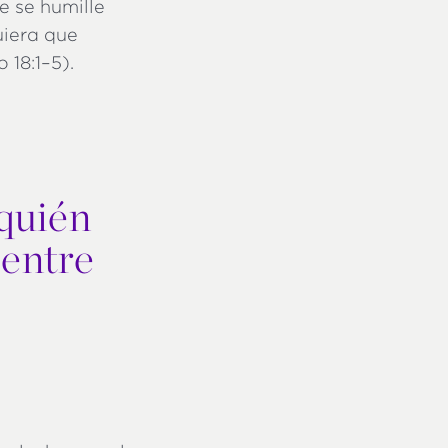
ue se humille
uiera que
 18:1–5).
 quién
 entre