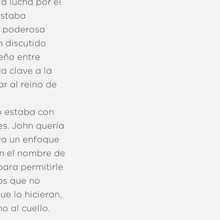
a lucha por el
estaba
a poderosa
n discutido
ueño entre
a clave a la
r al reino de
o estaba con
es. John quería
ara un enfoque
en el nombre de
para permitirle
los que no
e lo hicieran,
o al cuello.