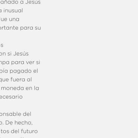
pañado a Jesús
a inusual
 Fue una
ortante para su
os
n si Jesús
mpa para ver si
abía pagado el
que fuera al
a moneda en la
ecesario
ponsable del
o. De hecho,
tos del futuro