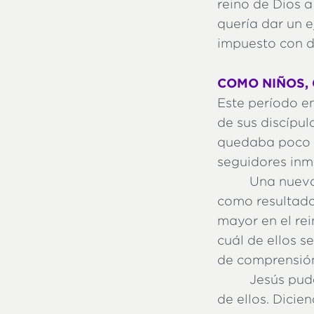
reino de Dios 
quería dar un e
impuesto con d
COMO NIÑOS,
Este período e
de sus discípul
quedaba poco t
seguidores inm
Una nueva
como resultado
mayor en el re
cuál de ellos s
de comprensión 
Jesús pud
de ellos. Dicie