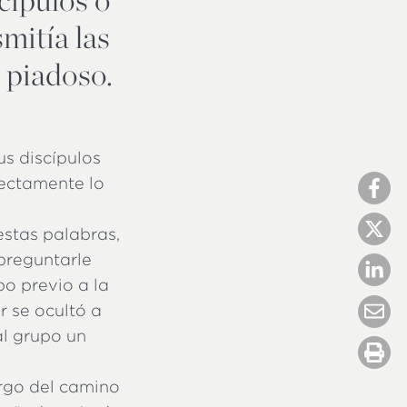
mitía las
 piadoso.
us discípulos
rectamente lo
estas palabras,
preguntarle
o previo a la
r se ocultó a
al grupo un
argo del camino