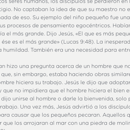
s seres humanos, los discípulos se perdieron en l
stigio. No captaban la idea de que su maestro no 
nada de eso. Su ejemplo del niño pequeño fue un
sus procesos de pensamiento egocéntricos. Había
ía el más grande. Dijo Jesús, «El que es más peq
 ése es el más grande» (Lucas 9:48). La inesperad
a humildad. También era una necesidad para entra
an hizo una pregunta acerca de un hombre que n
y que, sin embargo, estaba haciendo obras similar
ombre hiciera su trabajo. Jesús le dijo que adopt
 que no impidiera que el hombre hiciera el bien 
 dijo unirse al hombre o darle la bienvenida, solo 
rabajo. Una vez más, Jesús advirtió a los discípu
para causar que los pequeños pecaran. Aquellos qu
or que los arrojaran al mar con una piedra de molin