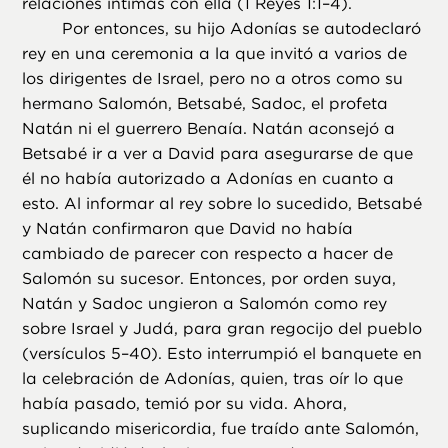
relaciones íntimas con ella (1 Reyes 1:1–4).
Por entonces, su hijo Adonías se autodeclaró
rey en una ceremonia a la que invitó a varios de
los dirigentes de Israel, pero no a otros como su
hermano Salomón, Betsabé, Sadoc, el profeta
Natán ni el guerrero Benaía. Natán aconsejó a
Betsabé ir a ver a David para asegurarse de que
él no había autorizado a Adonías en cuanto a
esto. Al informar al rey sobre lo sucedido, Betsabé
y Natán confirmaron que David no había
cambiado de parecer con respecto a hacer de
Salomón su sucesor. Entonces, por orden suya,
Natán y Sadoc ungieron a Salomón como rey
sobre Israel y Judá, para gran regocijo del pueblo
(versículos 5–40). Esto interrumpió el banquete en
la celebración de Adonías, quien, tras oír lo que
había pasado, temió por su vida. Ahora,
suplicando misericordia, fue traído ante Salomón,