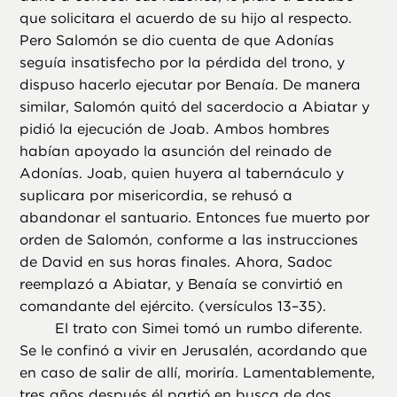
que solicitara el acuerdo de su hijo al respecto.
Pero Salomón se dio cuenta de que Adonías
seguía insatisfecho por la pérdida del trono, y
dispuso hacerlo ejecutar por Benaía. De manera
similar, Salomón quitó del sacerdocio a Abiatar y
pidió la ejecución de Joab. Ambos hombres
habían apoyado la asunción del reinado de
Adonías. Joab, quien huyera al tabernáculo y
suplicara por misericordia, se rehusó a
abandonar el santuario. Entonces fue muerto por
orden de Salomón, conforme a las instrucciones
de David en sus horas finales. Ahora, Sadoc
reemplazó a Abiatar, y Benaía se convirtió en
comandante del ejército. (versículos 13–35).
El trato con Simei tomó un rumbo diferente.
Se le confinó a vivir en Jerusalén, acordando que
en caso de salir de allí, moriría. Lamentablemente,
tres años después él partió en busca de dos