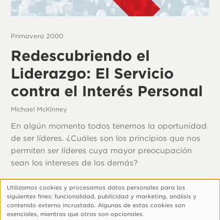
Primavera 2000
Redescubriendo el
Liderazgo: El Servicio
contra el Interés Personal
Michael McKinney
En algún momento todos tenemos la oportunidad
de ser líderes. ¿Cuáles son los principios que nos
permiten ser líderes cuya mayor preocupación
sean los intereses de los demás?
Utilizamos cookies y procesamos datos personales para los
Uso
siguientes fines: funcionalidad, publicidad y marketing, análisis y
de
Footer
¿Quiénes Somos?
Aviso De Privacidad
contenido externo incrustado. Algunas de estas cookies son
esenciales, mientras que otras son opcionales.
datos
Configurar Cookies