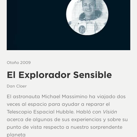
Otoño 2009
El Explorador Sensible
Dan Cloer
El astronauta Michael Massimino ha viajado dos
veces al espacio para ayudar a reparar el
Telescopio Espacial Hubble. Habló con
Visión
acerca de algunas de sus experiencias y sobre su
punto de vista respecto a nuestro sorprendente
planeta