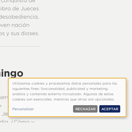
a conquista de
 libro de Jueces
 desobediencia,
joven nación
s y sus dioses.
mingo
Utilizamos cookies y procesamos datos personales para los
Uso
siguientes fines: funcionalidad, publicidad y marketing,
de
análisis y contenido externo incrustado. Algunas de estas
serva el
cookies son esenciales, mientras que otras son opcionales.
datos
»
personales
Personalizar
RECHAZAR
ACEPTAR
y
Jesucristo
cookies
 día. ¿Cómo y