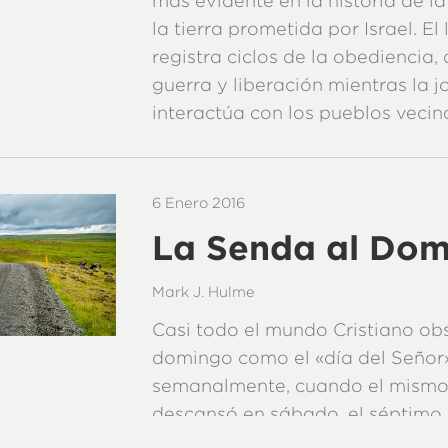
más evidente en la historia de l
la tierra prometida por Israel. El
registra ciclos de la obediencia,
guerra y liberación mientras la 
interactúa con los pueblos vecino
6 Enero 2016
La Senda al Do
Mark J. Hulme
Casi todo el mundo Cristiano ob
domingo como el «día del Señor
semanalmente, cuando el mismo 
descansó en sábado, el séptimo
cuándo sucedió este cambio?