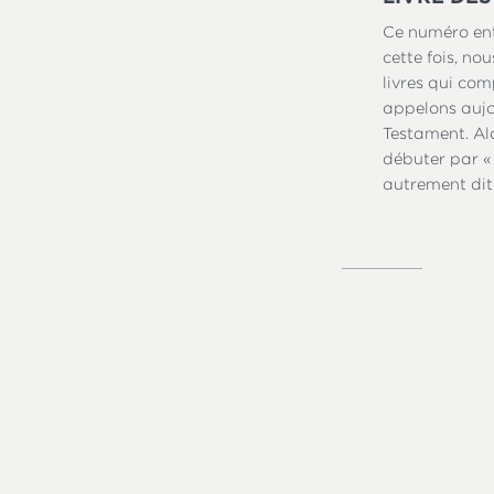
Ce numéro ent
cette fois, no
livres qui co
appelons aujo
Testament. Al
débuter par « l
autrement dit
Les citations bib
Segond, Nouvelle