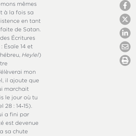
s démons mêmes
t à la fois sa
xistence en tant
faite de Satan.
des Écritures
 Ésaïe 14 et
n hébreu,
Heylel
)
tre
j’élèverai mon
, il ajoute que
qui marchait
s le jour où tu
 28 : 14‑15).
i a fini par
té est devenue
ua sa chute