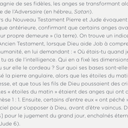
agnie de ses fidèles, les anges se transformant a
e de l’Adversaire (en hébreu,
Satan
).
rs du Nouveau Testament Pierre et Jude évoquent 
que antérieure, confirmant que certains anges ava
r propre demeure » (la terre). On trouve un indice
Ancien Testament, lorsque Dieu aide Job à compre
humanité, en lui demandant : « Où étais-tu quand j
i tu as de l’intelligence. Qui en a fixé les dimensions
 sur elle le cordeau ? Sur quoi ses bases sont-ell
é la pierre angulaire, alors que les étoiles du mat
sse, et que tous les fils de Dieu poussaient des cri
Les « étoiles du matin » étaient des anges qui ont a
se 1 : 1. Ensuite, certains d’entre eux « ont péché »
iel pour s’opposer à Dieu, avant d’être vaincus. D
s] pour le jugement du grand jour, enchaînés éter
(Jude 6).