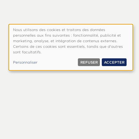
Nous utilisons des cookies et traitons des données
Utilisation
personnelles aux fins suivantes : fonctionnalité, publicité et
des
marketing, analyse, et intégration de contenus externes.
Certains de ces cookies sont essentiels, tandis que d'autres
données
sont facultatifs.
personnelles
et
Personnaliser
REFUSER
ACCEPTER
cookies
e la Louis
 notre part.