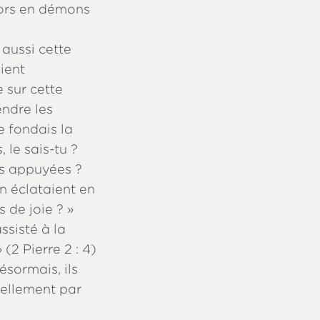
lors en démons
aussi cette
ient
 sur cette
ndre les
e fondais la
, le sais-tu ?
es appuyées ?
in éclataient en
s de joie ? »
ssisté à la
 (2 Pierre 2 : 4)
ésormais, ils
nellement par