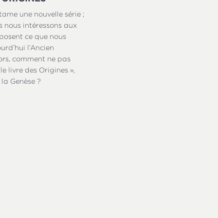
ame une nouvelle série ;
us nous intéressons aux
mposent ce que nous
urd’hui l’Ancien
ors, comment ne pas
e livre des Origines »,
 la Genèse ?
liques sont tirées de la version Louis Segond de 1910 et d
 Édition de Genève de 1979, sauf indication contraire de