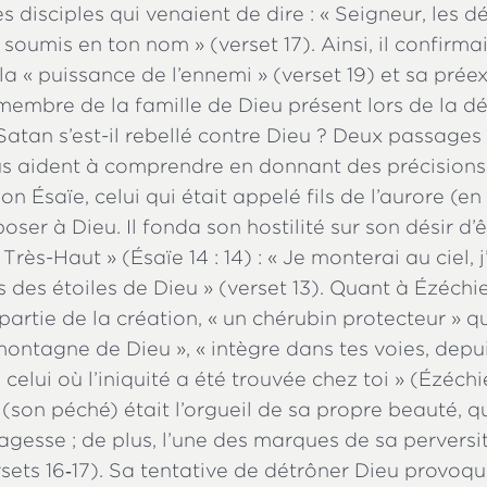
es disciples qui venaient de dire : « Seigneur, le
soumis en ton nom » (verset 17). Ainsi, il confirmai
a « puissance de l’ennemi » (verset 19) et sa prée
embre de la famille de Dieu présent lors de la dé
atan s’est-il rebellé contre Dieu ? Deux passages 
s aident à comprendre en donnant des précisions :
on Ésaïe, celui qui était appelé fils de l’aurore (e
oser à Dieu. Il fonda son hostilité sur son désir d’ê
rès-Haut » (Ésaïe 14 : 14) : « Je monterai au ciel, 
 des étoiles de Dieu » (verset 13). Quant à Ézéchiel
t partie de la création, « un chérubin protecteur » 
 montagne de Dieu », « intègre dans tes voies, depui
 celui où l’iniquité a été trouvée chez toi » (Ézéchiel
 (son péché) était l’orgueil de sa propre beauté, qu
gesse ; de plus, l’une des marques de sa perversi
rsets 16‑17). Sa tentative de détrôner Dieu provoq