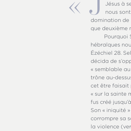
«
J
Jésus à s
nous sont 
domination de l
que deuxième m
Pourquoi S
hébraïques nou
Ézéchiel 28. Sel
décida de s’opp
« semblable au T
trône au-dessus
cet être faisai
« sur la sainte
fus créé jusqu’à
Son « iniquité »
corrompre sa sa
la violence (ve