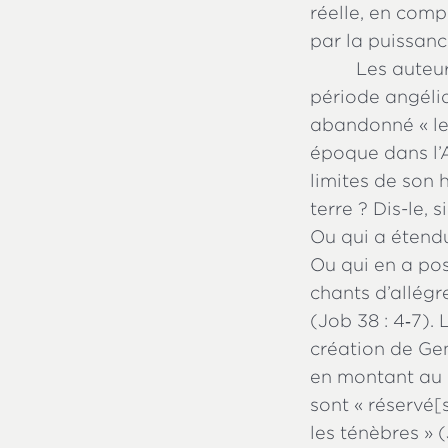
réelle, en comp
par la puissanc
Les auteu
période angéli
abandonné « leu
époque dans l’
limites de son 
terre ? Dis-le, s
Ou qui a étendu
Ou qui en a pos
chants d’allégre
(Job 38 : 4‑7). 
création de Genè
en montant au c
sont « réservé[
les ténèbres » 