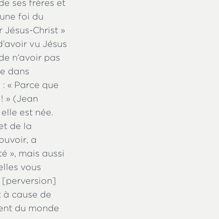
de ses frères et
 une foi du
r Jésus-Christ »
d’avoir vu Jésus
de n’avoir pas
re dans
 : « Parce que
 ! » (Jean
elle est née.
et de la
ouvoir, a
té », mais aussi
elles vous
n [perversion]
st à cause de
ement du monde