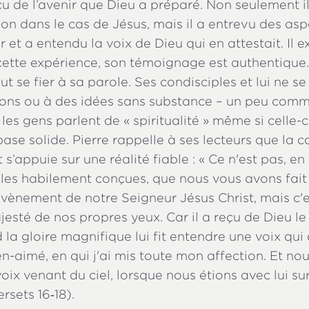
 de l’avenir que Dieu a préparé. Non seulement il 
ion dans le cas de Jésus, mais il a entrevu des as
 et a entendu la voix de Dieu qui en attestait. Il e
ette expérience, son témoignage est authentique. Il
t se fier à sa parole. Ses condisciples et lui ne se 
ions ou à des idées sans substance – un peu comm
es gens parlent de « spiritualité » même si celle-ci
se solide. Pierre rappelle à ses lecteurs que la 
 s’appuie sur une réalité fiable : « Ce n'est pas, en 
les habilement conçues, que nous vous avons fait
'avènement de notre Seigneur Jésus Christ, mais c
esté de nos propres yeux. Car il a reçu de Dieu l
 la gloire magnifique lui fit entendre une voix qui d
en-aimé, en qui j'ai mis toute mon affection. Et no
oix venant du ciel, lorsque nous étions avec lui sur
rsets 16‑18).