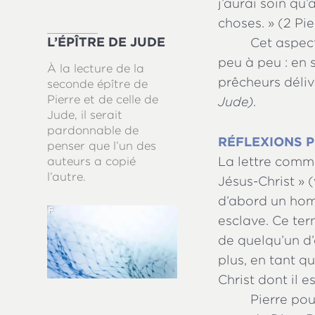
j’aurai soin qu
choses. » (2 Pie
L’ÉPÎTRE DE JUDE
Cet aspect
peu à peu : en
À la lecture de la
prêcheurs déli
seconde épître de
Pierre et de celle de
Jude).
Jude, il serait
pardonnable de
RÉFLEXIONS P
penser que l’un des
La lettre comme
auteurs a copié
l’autre.
Jésus-Christ » 
d’abord un hom
esclave. Ce ter
de quelqu’un d’
plus, en tant q
Christ dont il e
Pierre pou