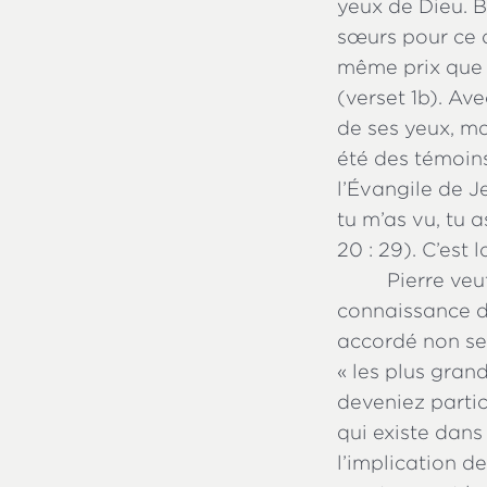
yeux de Dieu. Bi
sœurs pour ce q
même prix que l
(verset 1b). Av
de ses yeux, ma
été des témoins
l’Évangile de J
tu m’as vu, tu a
20 : 29). C’est 
Pierre veu
connaissance de
accordé non seu
« les plus gran
deveniez partic
qui existe dans 
l’implication 