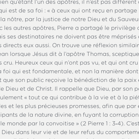
en qu’étant l’un des apôtres, il n’est pas différent 
ui est de sa foi : « à ceux qui ont reçu en partage
a nôtre, par la justice de notre Dieu et du Sauveu
ec les autres apôtres, Pierre a partagé le privilège 
is ses destinataires ne doivent pas être méprisés 
 directs eux aussi. On trouve une réflexion similai
ean lorsque Jésus dit à l’apôtre Thomas, sceptique
s cru. Heureux ceux qui n’ont pas vu, et qui ont cru
la foi qui est fondamentale, et non la manière dont 
t que son public reçoive la bénédiction de la paix 
 Dieu et de Christ. Il rappelle que Dieu, par son p
lement « tout ce qui contribue à la vie et à la pié
des et les plus précieuses promesses, afin que par 
ipants de la nature divine, en fuyant la corruptio
le monde par la convoitise » (2 Pierre 1 : 3‑4). C’e
de Dieu dans leur vie et de leur refus du comport