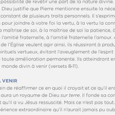
possibilité de revêtir une part de la nature divine.
 Dieu justifie que Pierre mentionne ensuite la néce
onstant de plusieurs traits personnels. Il s’exprime 
 pour joindre à votre foi la vertu, à la vertu la co
 maîtrise de soi, à la maîtrise de soi la patience, 
 l’amitié fraternelle, à l'amitié fraternelle l’amour. 
e l’Église veulent agir ainsi, ils réussiront à prod
pirituels vertueux, évitant l’aveuglement de l’esprit
 toute amélioration permanente. Ils atteindront ens
 monde divin à venir (versets 8‑11).
 VENIR
ain de réaffirmer ce en quoi il croyait et ce qu’il e
 y aura un royaume de Dieu
sur terre
. Il fonde sa co
it qu’il a vu Jésus ressuscité. Mais ce n’est pas tout
rience extraordinaire qu’il n’aurait jamais pu oubli