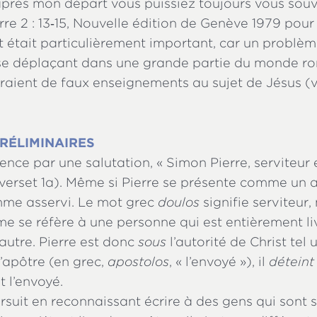
’après mon départ vous puissiez toujours vous souv
rre 2 : 13‑15, Nouvelle édition de Genève 1979 pour 
 était particulièrement important, car un problèm
 se déplaçant dans une grande partie du monde ro
vraient de faux enseignements au sujet de Jésus (
RÉLIMINAIRES
nce par une salutation, « Simon Pierre, serviteur 
(verset 1a). Même si Pierre se présente comme un ap
me asservi. Le mot grec
doulos
signifie serviteur,
me se réfère à une personne qui est entièrement liv
autre. Pierre est donc
sous
l’autorité de Christ tel 
u’apôtre (en grec,
apostolos
, « l’envoyé »), il
déteint
st l’envoyé.
rsuit en reconnaissant écrire à des gens qui sont