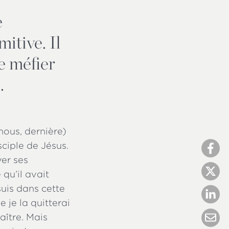
e
mitive. Il
se méfier
.
nous, dernière)
ciple de Jésus.
ver ses
qu’il avait
suis dans cette
e je la quitterai
aître. Mais