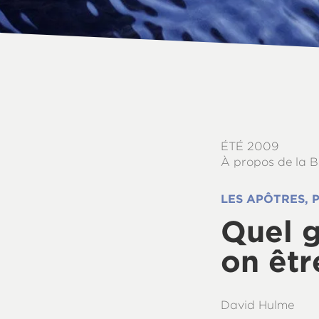
ÉTÉ 2009
À propos de la B
LES APÔTRES, P
Quel g
on êtr
David Hulme