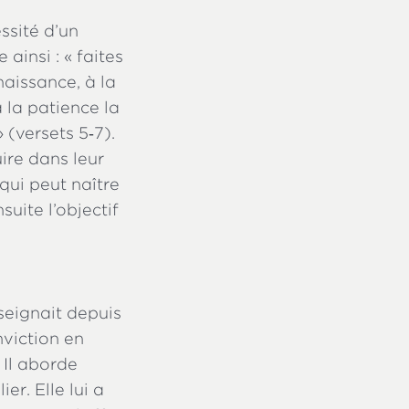
ssité d’un
ainsi : « faites
nnaissance, à la
à la patience la
» (versets 5‑7).
uire dans leur
 qui peut naître
uite l’objectif
nseignait depuis
nviction en
. Il aborde
er. Elle lui a