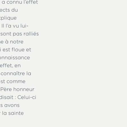
a connu l’effet
pects du
xplique
 l’a vu lui-
sont pas ralliés
e à notre
 est floue et
connaissance
effet, en
 connaître la
'est comme
e Père honneur
isait : Celui-ci
us avons
 la sainte