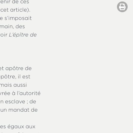
enir de ces
cet article).
e s’imposait
main, des
voir
L’épître de
et apôtre de
ôtre, il est
 mais aussi
rée à l’autorité
un esclave ; de
un mandat de
 ses égaux aux