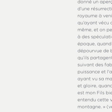
donné un aperçu
d’une résurrect
royaume à venir
qu’ayant vécu c
même, et on peu
à des spéculat
époque, quand l
dépourvue de ba
qu’ils partagent
suivant des fab
puissance et l
ayant vu sa maj
et gloire, quand
est mon Fils bi
entendu cette v
montagne. » (ve