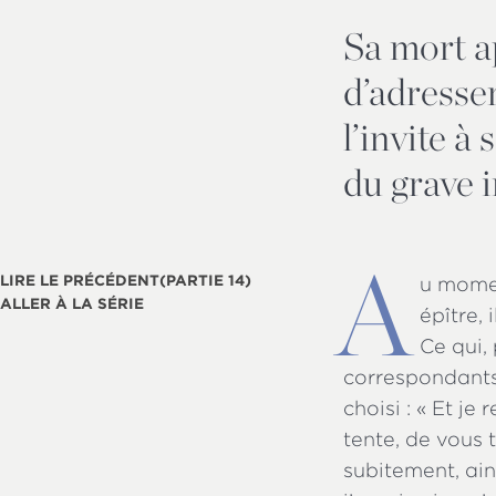
Sa mort a
d’adresser
l’invite à
du grave i
A
LIRE LE PRÉCÉDENT
(PARTIE 14)
u momen
ALLER À LA SÉRIE
épître,
Ce qui, 
correspondants 
choisi : « Et j
tente, de vous t
subitement, ain