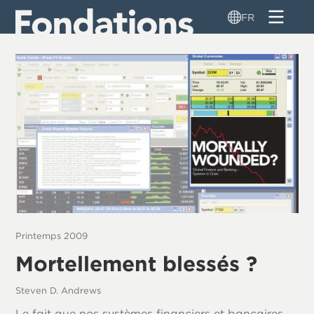
Aller
FR
au
contenu
principal
Printemps 2009
Mortellement blessés ?
Steven D. Andrews
Le fait que nos systèmes financiers et bancaires