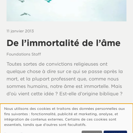
11 janvier 2013
De l’immortalité de l’âme
Foundations Staff
Toutes sortes de convictions religieuses ont
quelque chose à dire sur ce qui se passe après la
mort, et la plupart professent que, comme nous
sommes humains, notre âme est immortelle. Mais
d’où vient cette idée ? Est-elle d’origine biblique ?
Nous utilisons des cookies et traitons des données personnelles aux
Utilisation
fins suivantes : fonctionnalité, publicité et marketing, analyse, et
des
intégration de contenus externes. Certains de ces cookies sont
Footer
Qui Sommes-Nous ?
Politique De Confidentialité
essentiels, tandis que d'autres sont facultatifs.
données
Gérer Les Cookies
personnelles
© 1999, 2026 Vision.org. Tous droits réservés.