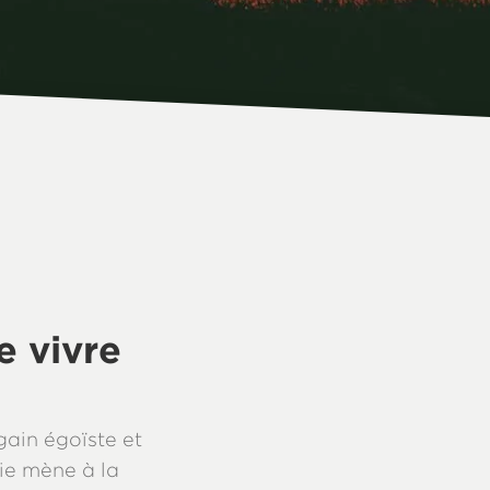
 vivre
gain égoïste et
oie mène à la