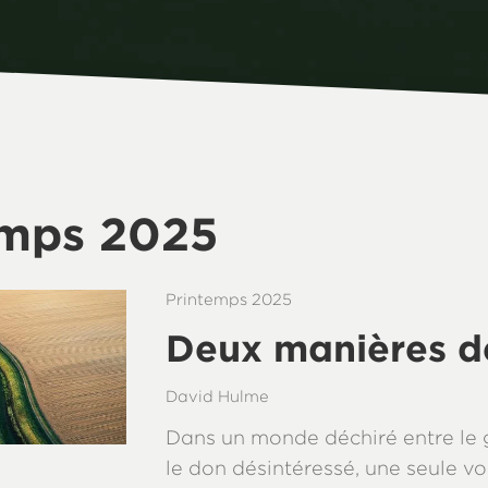
emps 2025
Printemps 2025
Deux manières de
David Hulme
Dans un monde déchiré entre le 
le don désintéressé, une seule v