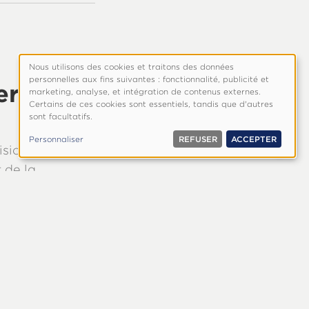
Nous utilisons des cookies et traitons des données
Utilisation
personnelles aux fins suivantes : fonctionnalité, publicité et
er
des
marketing, analyse, et intégration de contenus externes.
Certains de ces cookies sont essentiels, tandis que d'autres
données
sont facultatifs.
personnelles
et
Personnaliser
REFUSER
ACCEPTER
isions lorsque
cookies
 de la