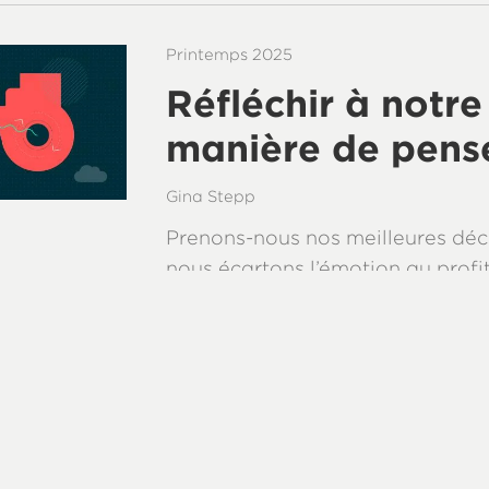
Printemps 2025
Réfléchir à notre
manière de pens
Gina Stepp
Prenons-nous nos meilleures déc
nous écartons l’émotion au profit
logique ?