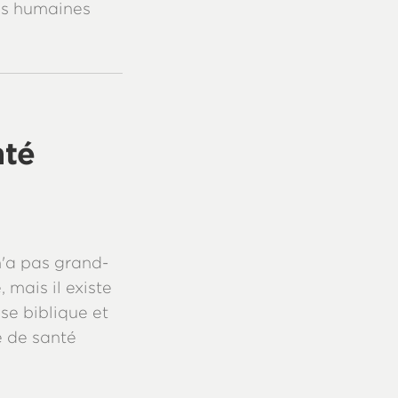
ons humaines
nté
n'a pas grand-
 mais il existe
se biblique et
 de santé