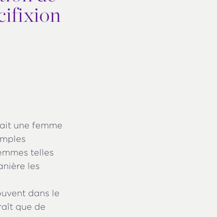
cifixion
tait une femme
emples
femmes telles
nière les
ouvent dans le
raît que de