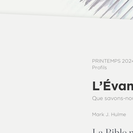
PRINTEMPS 202
Profils
L’Évan
Que savons-nou
Mark J. Hulme
La Bible 