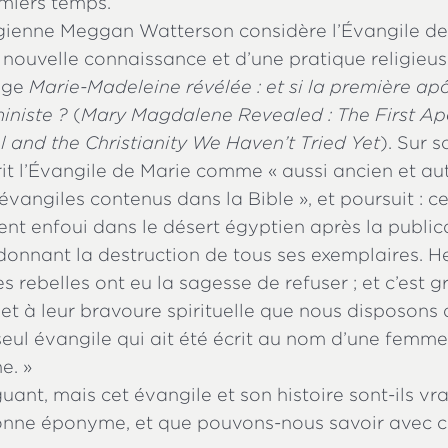
emiers temps.
gienne Meggan Watterson considère l’Évangile d
 nouvelle connaissance et d’une pratique religieu
age
Marie-Madeleine révélée : et si la première apô
ministe ?
(
Mary Magdalene Revealed : The First Apo
 and the Christianity We Haven’t Tried Yet
). Sur 
it l’Évangile de Marie comme « aussi ancien et a
 évangiles contenus dans la Bible », et poursuit : c
t enfoui dans le désert égyptien après la publica
donnant la destruction de tous ses exemplaires. 
 rebelles ont eu la sagesse de refuser ; et c’est g
t à leur bravoure spirituelle que nous disposons 
eul évangile qui ait été écrit au nom d’une femme 
e. »
iguant, mais cet évangile et son histoire sont-ils vr
sonne éponyme, et que pouvons-nous savoir avec c