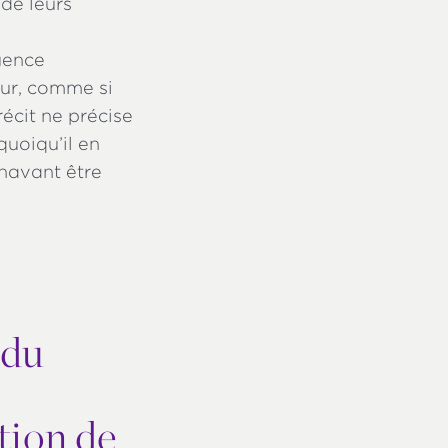
 de leurs
luence
eur, comme si
récit ne précise
quoiqu’il en
énavant être
 du
tion de