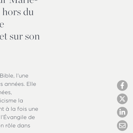
e hors du
e
et sur son
ible, l’une
es années. Elle
nées,
icisme la
t à la fois une
l’Évangile de
on rôle dans