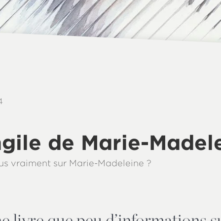
4
gile de Marie-Madel
s vraiment sur Marie-Madeleine ?
ne livre que peu d’informations 