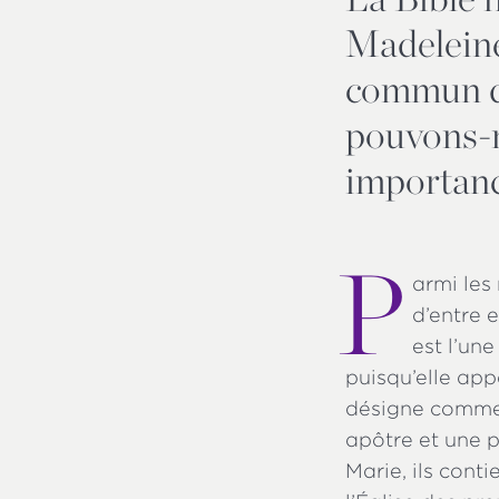
Madeleine
commun da
pouvons-n
importanc
P
armi les
d’entre e
est l’un
puisqu’elle app
désigne comm
apôtre et une p
Marie, ils cont