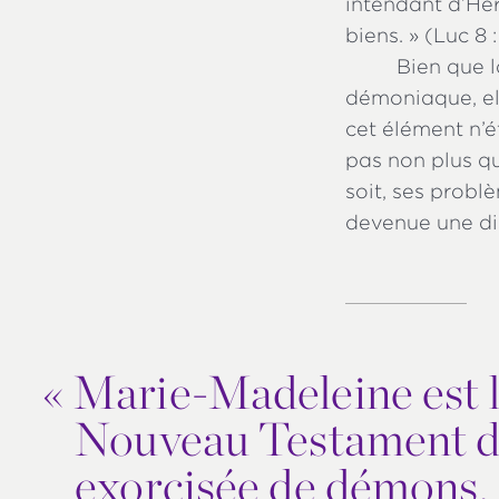
intendant d’Hér
biens. » (Luc 8 :
Bien que l
démoniaque, el
cet élément n’ét
pas non plus qu
soit, ses probl
devenue une di
«
Marie-Madeleine est 
Nouveau Testament dont
exorcisée de démons. C