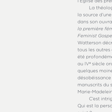
l’Église des pr
La théolo
la source d’une
dans son ouvr
la première fé
Feminist Gospel
Watterson décr
tous les autres
été profondémen
au IV
siècle or
e
quelques moines
désobéissance e
manuscrits du s
Marie-Madelein
C’est intr
Qui est la per