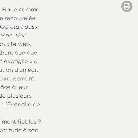
e Marie comme
se renouvelée
tre était aussi
stle, Her
son site web,
uthentique que
et évangile « a
tion d’un édit
Heureusement,
râce à leur
de plusieurs
: l’Évangile de
aiment fiables ?
ertitude à son