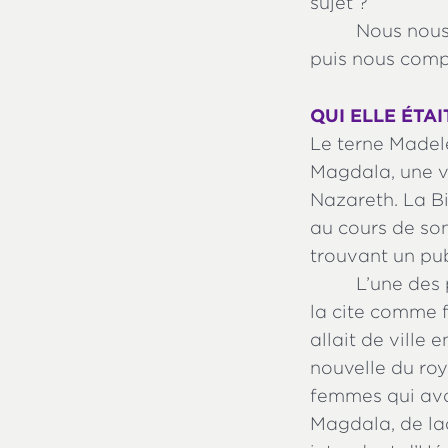
sujet ?
Nous nous
puis nous comp
QUI ELLE ÉTAI
Le terne Madele
Magdala, une vi
Nazareth. La Bi
au cours de son
trouvant un pub
L’une des 
la cite comme f
allait de ville 
nouvelle du ro
femmes qui avai
Magdala, de la