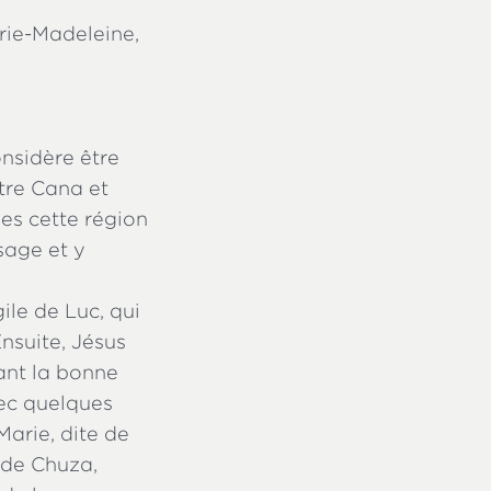
rie-Madeleine,
.
onsidère être
ntre Cana et
ses cette région
sage et y
ile de Luc, qui
nsuite, Jésus
çant la bonne
vec quelques
Marie, dite de
 de Chuza,