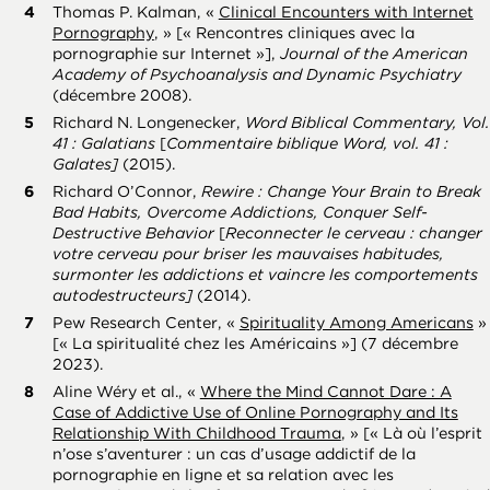
Thomas P. Kalman, «
Clinical Encounters with Internet
Pornography
, » [« Rencontres cliniques avec la
pornographie sur Internet »],
Journal of the American
Academy of Psychoanalysis and Dynamic Psychiatry
(décembre 2008).
Richard N. Longenecker,
Word Biblical Commentary, Vol.
41 : Galatians
[
Commentaire biblique Word, vol. 41 :
Galates]
(2015).
Richard O’Connor,
Rewire : Change Your Brain to Break
Bad Habits, Overcome Addictions, Conquer Self-
Destructive Behavior
[
Reconnecter le cerveau : changer
votre cerveau pour briser les mauvaises habitudes,
surmonter les addictions et vaincre les comportements
autodestructeurs]
(2014).
Pew Research Center, «
Spirituality Among Americans
»
[« La spiritualité chez les Américains »] (7 décembre
2023).
Aline Wéry et al., «
Where the Mind Cannot Dare : A
Case of Addictive Use of Online Pornography and Its
Relationship With Childhood Trauma
, » [« Là où l’esprit
n’ose s’aventurer : un cas d’usage addictif de la
pornographie en ligne et sa relation avec les