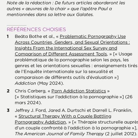
Note de la rédaction : De futurs articles aborderont les
autres « œuvres de la chair » que l’apôtre Paul a
mentionnées dans sa lettre aux Galates.
RÉFÉRENCES CHOISIES
Beáta Bőthe et al., «
Problematic Pornography Use
Across Countries, Genders, and Sexual Orientations :
Insights From the International Sex Survey and
Comparison of Different Assessment Tools
, » [« Usage
problématique de la pornographie selon les pays, les
genres et les orientations sexuelles : enseignements tirés
de l’Enquête internationale sur la sexualité et
comparaison de différents outils d’évaluation »]
Addiction
(May 2024).
Chris Carberg, «
Porn Addiction Statistics
»
[« Statistiques sur l’addiction à la pornographie »] (26
mars 2024).
Jeffrey J. Ford, Jared A. Durtschi et Darrell L. Franklin,
«
Structural Therapy With a Couple Battling
Pornography Addiction
, » [« Thérapie structurelle auprè
d’un couple confronté à l’addiction à la pornographie »],
The American Journal of Family Therapy
(2 juillet 2012).