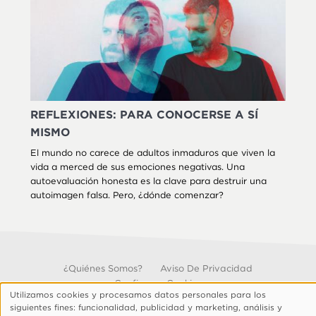
REFLEXIONES: PARA CONOCERSE A SÍ
MISMO
El mundo no carece de adultos inmaduros que viven la
vida a merced de sus emociones negativas. Una
autoevaluación honesta es la clave para destruir una
autoimagen falsa. Pero, ¿dónde comenzar?
Footer
¿Quiénes Somos?
Aviso De Privacidad
Configurar Cookies
Utilizamos cookies y procesamos datos personales para los
© 1999, 2026 Visión.org. Todos los Derechos Reservados.
Uso
siguientes fines: funcionalidad, publicidad y marketing, análisis y