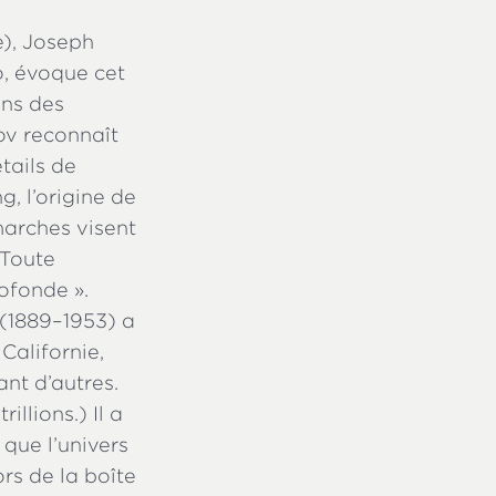
e), Joseph
o, évoque cet
ons des
ov reconnaît
étails de
, l’origine de
marches visent
. Toute
ofonde ».
(1889–1953) a
Californie,
ant d’autres.
illions.) Il a
 que l’univers
rs de la boîte