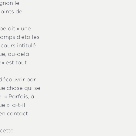
gnon le
oints de
elait « une
hamps d’étoiles
scours intitulé
ue, au-delà
e» est tout
 découvrir par
ue chose qui se
. « Parfois, à
 », a-t-il
 en contact
 cette