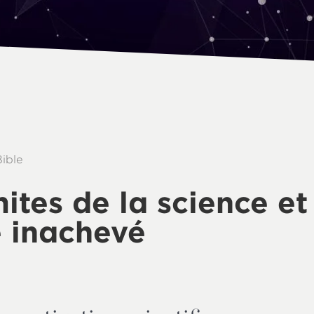
Bible
mites de la science et
e inachevé