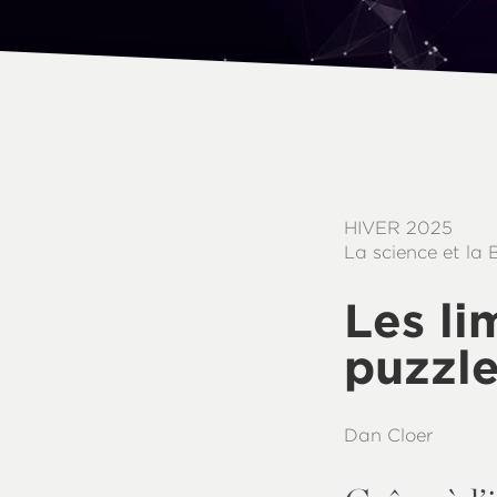
HIVER 2025
La science et la 
Les li
puzzl
Dan Cloer