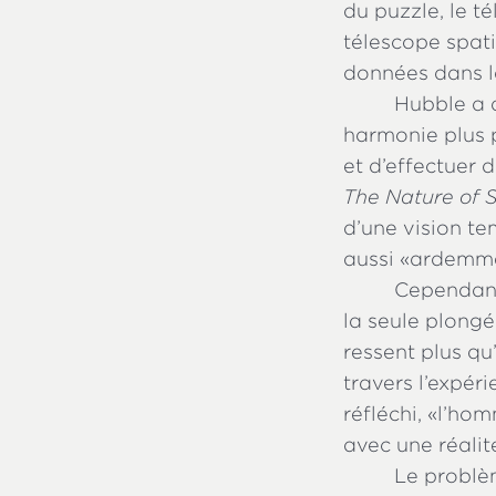
du puzzle, le 
télescope spat
données dans l
Hubble a 
harmonie plus p
et d’effectuer d
The Nature of 
d’une vision tem
aussi «ardemme
Cependant,
la seule plongé
ressent plus qu’
travers l’expér
réfléchi, «l’ho
avec une réalit
Le problèm