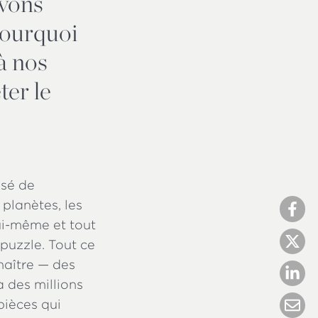
avons
Pourquoi
à nos
ter le
osé de
planètes, les
lui-même et tout
 puzzle. Tout ce
naître — des
à des millions
 pièces qui