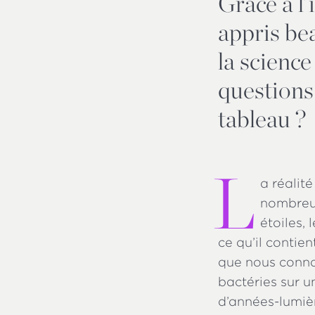
Grâce à l’
appris be
la science
questions 
tableau ?
L
a réalit
nombreus
étoiles, 
ce qu’il contie
que nous conna
bactéries sur u
d’années-lumièr