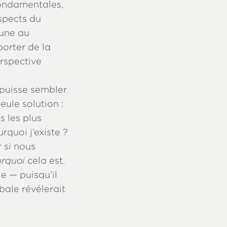
fondamentales,
aspects du
’une au
porter de la
erspective
puisse sembler
seule solution :
s les plus
rquoi j’existe ?
 si nous
rquoi
cela est.
e — puisqu’il
bale révélerait