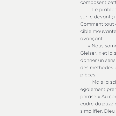
composent cett
Le problèm
sur le devant ;
Comment tout ce
cible mouvante
avançant.
«
Nous somme
Gleiser, « et l
donner un sens 
des méthodes po
pièces.
Mais la sc
également prend
phrase « Au com
cadre du puzzle
simplifier, Dieu