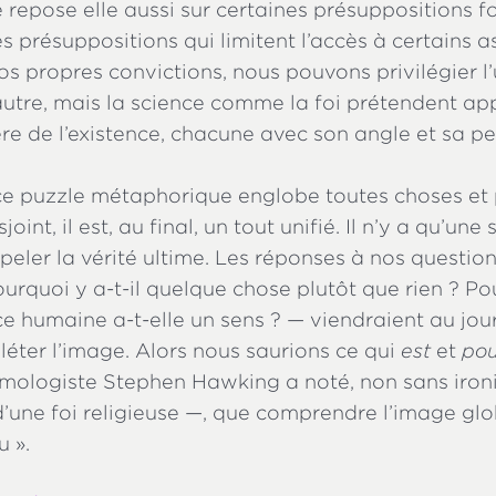
 repose elle aussi sur certaines présuppositions 
s présuppositions qui limitent l’accès à certains 
os propres convictions, nous pouvons privilégier l
autre, mais la science comme la foi prétendent ap
re de l’existence, chacune avec son angle et sa p
ce puzzle métaphorique englobe toutes choses et 
oint, il est, au final, un tout unifié. Il n’y a qu’une 
ppeler la vérité ultime. Les réponses à nos question
rquoi y a-t-il quelque chose plutôt que rien ? Pou
e humaine a-t-elle un sens ? — viendraient au jour
éter l’image. Alors nous saurions ce qui
est
et
pou
smologiste Stephen Hawking a noté, non sans ironi
d’une foi religieuse —, que comprendre l’image glo
u ».