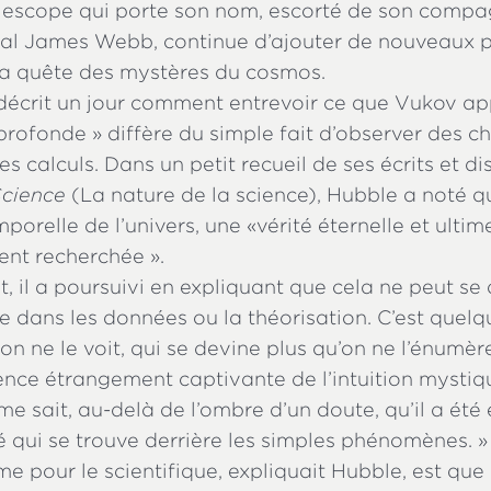
télescope qui porte son nom, escorté de son compa
ial James Webb, continue d’ajouter de nouveaux p
a quête des mystères du cosmos.
décrit un jour comment entrevoir ce que Vukov app
rofonde » diffère du simple fait d’observer des c
es calculs. Dans un petit recueil de ses écrits et di
Science
(La nature de la science), Hubble a noté q
porelle de l’univers, une «vérité éternelle et ultim
nt recherchée ».
 il a poursuivi en expliquant que cela ne peut se
e dans les données ou la théorisation. C’est quelq
on ne le voit, qui se devine plus qu’on ne l’énumère
ience étrangement captivante de l’intuition mystique
mme sait, au-delà de l’ombre d’un doute, qu’il a été
é qui se trouve derrière les simples phénomènes. »
e pour le scientifique, expliquait Hubble, est que