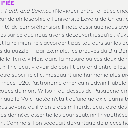
IFIÉE
ng Faith and Science
(Naviguer entre foi et scienc
ur de philosophie à l’université Loyola de Chicag
unité de compréhension. Il note aussi que nous av
es sur ce que nous avons découvert jusqu’ici. Vuk
et la religion ne s’accordent pas toujours sur les d
s du puzzle — par exemple, les preuves du Big Bang
 de la Terre. « Mais dans la mesure où ces deux dé
il, « il ne peut y avoir de conflit profond entre elles
 être superficielle, masquant une harmonie plus pr
années 1920, l’astronome américain Edwin Hubble 
escopes du mont Wilson, au-dessus de Pasadena en 
 que la Voie lactée n’était qu’une galaxie parmi t
us savons qu’il y en a des milliards, peut-être des tr
des données essentielles pour soutenir l’hypothèse
on. Comme si l’on secouait davantage de pièces ho