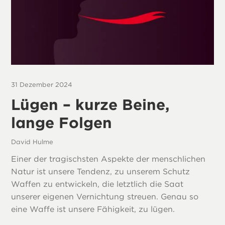
31 Dezember 2024
Lügen – kurze Beine,
lange Folgen
David Hulme
Einer der tragischsten Aspekte der menschlichen
Natur ist unsere Tendenz, zu unserem Schutz
Waffen zu entwickeln, die letztlich die Saat
unserer eigenen Vernichtung streuen. Genau so
eine Waffe ist unsere Fähigkeit, zu lügen.