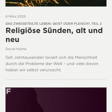
6 März 2025
DAS ZWEIGETEILTE LEBEN: GEIST ODER FLEISCH?, TEIL 2
Religiöse Sünden, alt und
neu
David Hulme
Seit Jahrtausenden laviert sich die Menschheit
durch die Probleme der Welt – und viele davon
haben wir selbst verursacht.