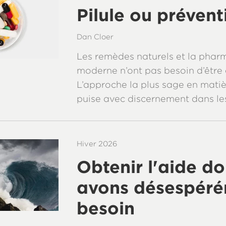
Pilule ou prévent
Dan Cloer
Les remèdes naturels et la phar
moderne n’ont pas besoin d’être 
L’approche la plus sage en matiè
puise avec discernement dans le
Hiver 2026
Obtenir l'aide d
avons désespér
besoin