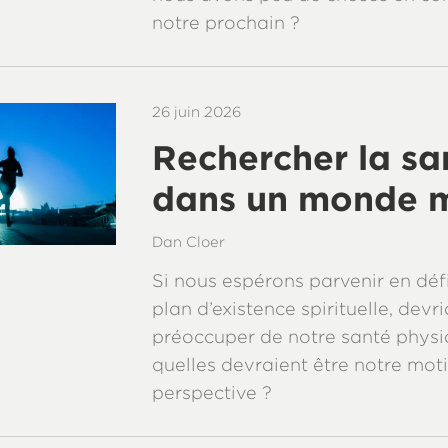
notre prochain ?
26 juin 2026
Rechercher la sa
dans un monde m
Dan Cloer
Si nous espérons parvenir en défi
plan d’existence spirituelle, dev
préoccuper de notre santé physiq
quelles devraient être notre moti
perspective ?