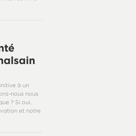
nté
alsain
nitive à un
rions-nous nous
ue ? Si oui,
vation et notre