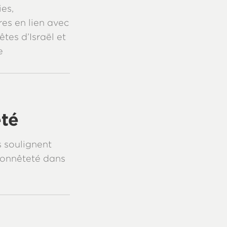
es,
res en lien avec
tes d’Israël et
e
eté
 soulignent
’honnêteté dans