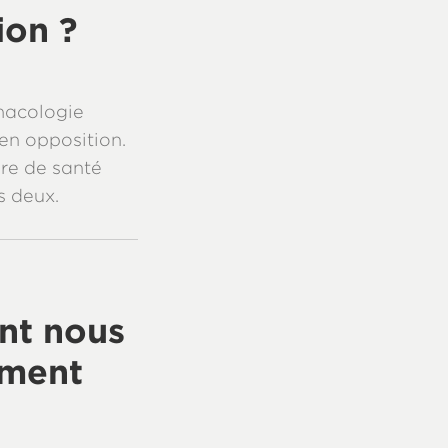
ion ?
macologie
en opposition.
re de santé
s deux.
ont nous
ément