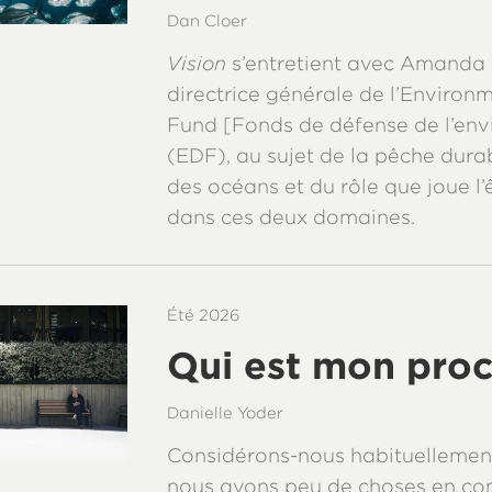
Dan Cloer
Vision
s’entretient avec Amanda 
directrice générale de l’Environ
Fund [Fonds de défense de l’en
(EDF), au sujet de la pêche durab
des océans et du rôle que joue l
dans ces deux domaines.
Été 2026
Qui est mon proc
Danielle Yoder
Considérons-nous habituellemen
nous avons peu de choses en 