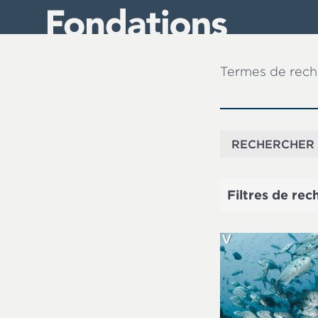
Aller
au
contenu
principal
Termes de rec
Filtres de rec