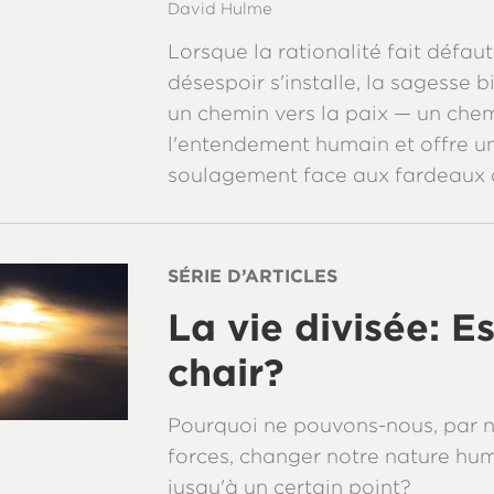
David Hulme
Lorsque la rationalité fait défaut
désespoir s'installe, la sagesse 
un chemin vers la paix — un che
l'entendement humain et offre un
soulagement face aux fardeaux d
SÉRIE D’ARTICLES
La vie divisée: E
chair?
Pourquoi ne pouvons-nous, par 
forces, changer notre nature hu
jusqu'à un certain point?