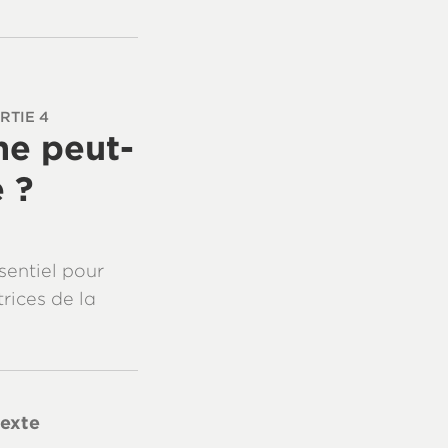
RTIE 4
ne peut-
 ?
ssentiel pour
rices de la
texte