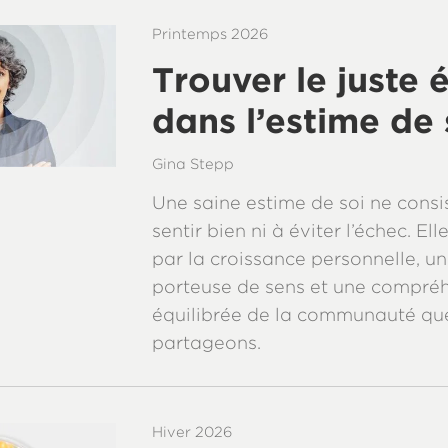
Printemps 2026
Trouver le juste 
dans l’estime de 
Gina Stepp
Une saine estime de soi ne consis
sentir bien ni à éviter l’échec. Ell
par la croissance personnelle, un
porteuse de sens et une compré
équilibrée de la communauté qu
partageons.
Hiver 2026