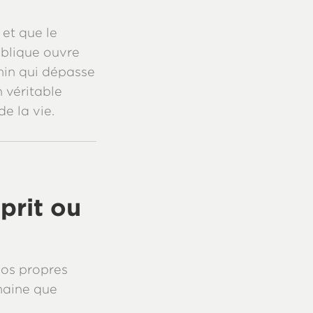
 et que le
biblique ouvre
min qui dépasse
 véritable
e la vie.
sprit ou
nos propres
maine que