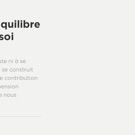
équilibre
soi
te ni à se
e se construit
e contribution
hension
e nous