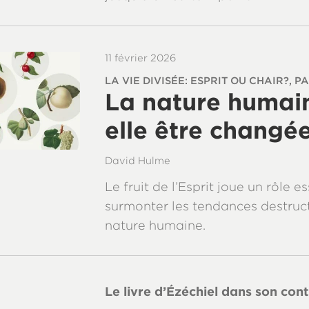
11 février 2026
LA VIE DIVISÉE: ESPRIT OU CHAIR?, PA
La nature humai
elle être changée
David Hulme
Le fruit de l’Esprit joue un rôle e
surmonter les tendances destruct
nature humaine.
Le livre d’Ézéchiel dans son con