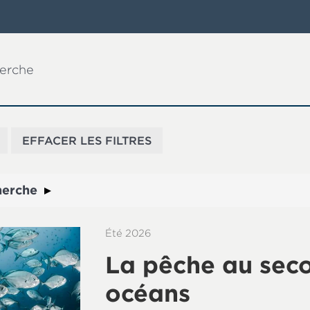
herche
herche
Été 2026
La pêche au seco
océans