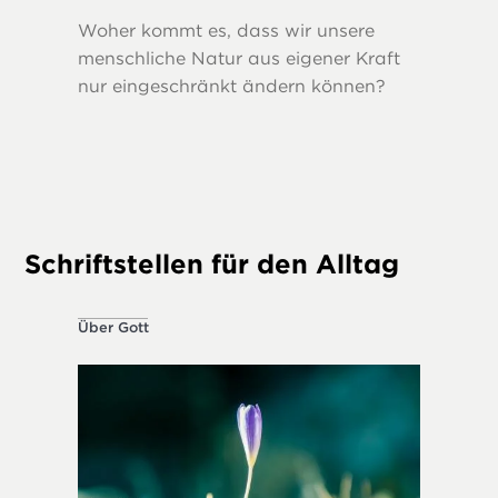
Woher kommt es, dass wir unsere
Die Fruc
menschliche Natur aus eigener Kraft
entsche
nur eingeschränkt ändern können?
Überwin
Tendenz
Schriftstellen für den Alltag
Über Gott
Ethisch k