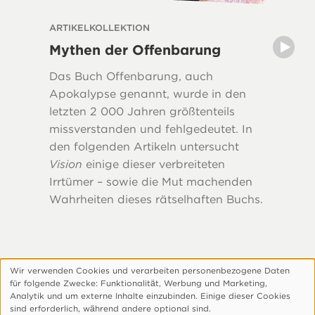
ARTIKELKOLLEKTION
ARTIKEL
Mythen der Offenbarung
Vor d
der Si
Das Buch Offenbarung, auch
Wie sah
Apokalypse genannt, wurde in den
Christu
letzten 2 000 Jahren größtenteils
und da
missverstanden und fehlgedeutet. In
das The
den folgenden Artikeln untersucht
Videos, 
Vision
einige dieser verbreiteten
Irrtümer – sowie die Mut machenden
Wahrheiten dieses rätselhaften Buchs.
Wir verwenden Cookies und verarbeiten personenbezogene Daten
Verwendung
für folgende Zwecke: Funktionalitӓt, Werbung und Marketing,
personenbezogener
Footer
Über Uns
Datenschutzerklärung
Analytik und um externe Inhalte einzubinden. Einige dieser Cookies
sind erforderlich, wӓhrend andere optional sind.
Daten
Cookie-Einstellungen Anpassen