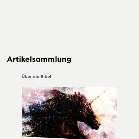
zitierte
diesen T
Altes T
Prophet
Artikelsammlung
Über die Bibel
Über die 