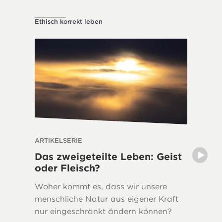
Ethisch korrekt leben
Über die 
ARTIKELSERIE
ARTIKEL
Das zweigeteilte Leben: Geist
Das Ge
oder Fleisch?
die Sc
Woher kommt es, dass wir unsere
Die Aut
menschliche Natur aus eigener Kraft
verwiese
nur eingeschränkt ändern können?
auf die 