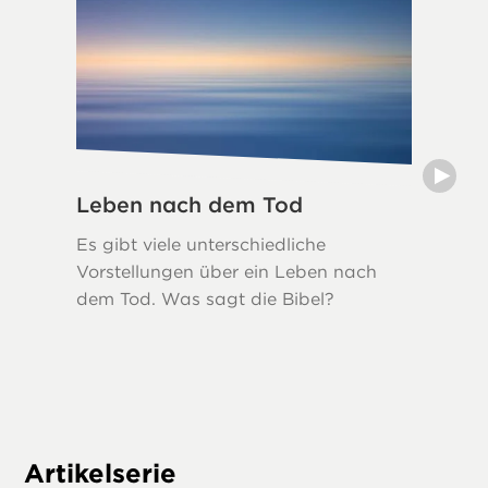
Leben nach dem Tod
Traue
Es gibt viele unterschiedliche
Trauer i
Vorstellungen über ein Leben nach
Reaktion
dem Tod. Was sagt die Bibel?
auch bi
sogar Go
Trost u
an, das
ist, so
Artikelserie