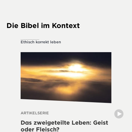
Die Bibel im Kontext
Ethisch korrekt leben
Ethisch k
ARTIKELSERIE
THE DIVI
Das zweigeteilte Leben: Geist
Lässt 
oder Fleisch?
Natur 